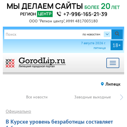
ООО "Регион центр", ИНН 4817003180
по новостям
7 августа 2026 г.
18+
пятница
Toggle
navigat
Липецк
Все новости
Заводные выходные
Официально
В Курске уровень безработицы составляет