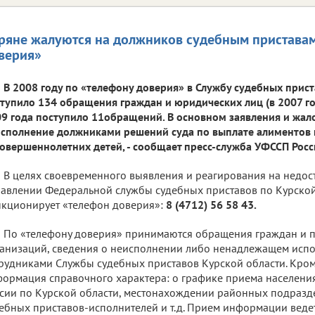
ряне жалуются на должников судебным приставам
верия»
В 2008 году по «телефону доверия» в Службу судебных прис
тупило 134 обращения граждан и юридических лиц (в 2007 год
9 года поступило 11обращений. В основном заявления и жал
сполнение должниками решений суда по выплате алиментов 
овершеннолетних детей, - сообщает пресс-служба УФССП Росс
В целях своевременного выявления и реагирования на недост
авлении Федеральной службы судебных приставов по Курской
кционирует «телефон доверия»:
8 (4712) 56 58 43.
По «телефону доверия» принимаются обращения граждан и п
анизаций, сведения о неисполнении либо ненадлежащем исп
рудниками Службы судебных приставов Курской области. Кроме
ормация справочного характера: о графике приема населен
сии по Курской области, местонахождении районных подразд
ебных приставов-исполнителей и т.д. Прием информации ведет