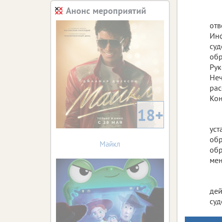
Анонс мероприятий
отв
Инф
суд
обр
Рук
Неч
рас
Кон
18+
уст
обр
Майкл
обр
мен
дей
суд