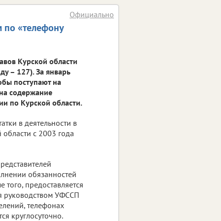
Официально
 по «телефону
тавов Курской области
у – 127). За январь
обы поступают на
на содержание
ии по Курской области.
атки в деятельности в
 области с 2003 года
редставителей
олнении обязанностей
 того, предоставляется
ия руководством УФССП
елений, телефонах
ся круглосуточно.