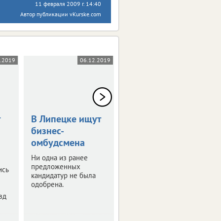
11 февраля 2009 г. 14:40
Автор публикации vKurske.com
2.2019
06.12.2019
06.12.2019
В Липецке ищут
Липецким
бизнес-
бюджетникам
омбудсмена
поднимут
зарплаты
Ни одна из ранее
предложенных
ись
Планируется, что
кандидатур не была
средний заработок
одобрена.
увеличится на 5,8%.
зд