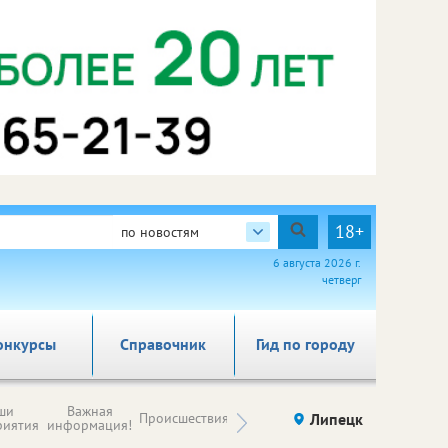
18+
по новостям
6 августа 2026 г.
четверг
онкурсы
Справочник
Гид по городу
Новости
ши
Важная
Происшествия
Здоровье
Липецк
компаний (на
риятия
информация!
правах
рекламы)