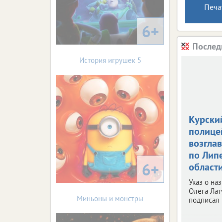
Печа
6+
Послед
История игрушек 5
Курски
полице
возгла
по Лип
6+
област
Указ о на
Олега Лат
Миньоны и монстры
подписал 