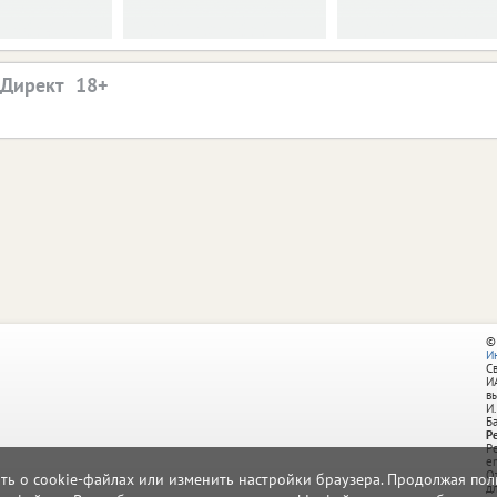
.Директ
©
И
С
И
в
И.
Б
Р
Р
e
О
ать о cookie-файлах или изменить настройки браузера. Продолжая поль
д