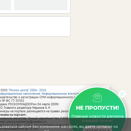
 ООО
"Регион центр" 2004 - 2026
нформационное наполнение: Информационное агентство vRossii.ru
видетельство о регистрации СМИ информационного агентства vRossii.ru
А № ФС 77‑35502
ыдано РОСКОМНАДЗОРом 04 марта 2009г.
НЕ ПРОПУСТИ!
 О. Главного редактора Нарыков А. Н.
аннеры на портале размещаются на правах рекламы.
еклама на портале:
Главные новости региона
екламное агентство "Умный маркетинг" тел. 7-910-267-70-40,
в вашей почте!
mail: umnyy.marketing@yandex.ru
тдельные публикации могут содержать информацию, не предназначенную
зоваться сайтом без изменения настроек, вы даете согласие на
ля пользователей до 18 лет.
ПОДПИСАТЬСЯ