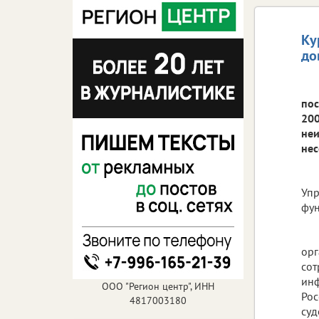
Ку
до
пос
200
неи
нес
Упр
фун
орг
сот
инф
ООО "Регион центр", ИНН
Рос
4817003180
суд