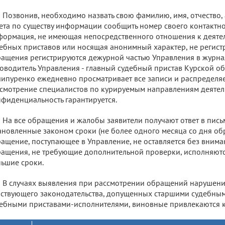
Позвонив, необходимо назвать свою фамилию, имя, отчество,
ета по существу информации сообщить номер своего контактно
ормация, не имеющая непосредственного отношения к деяте
ебных приставов или носящая анонимный характер, не регист
ащения регистрируются дежурной частью Управления в журна
оводитель Управления - главный судебный пристав Курской об
ипуренко ежедневно просматривает все записи и распределя
смотрение специалистов по курируемым направлениям деятел
фиденциальность гарантируется.
На все обращения и жалобы заявители получают ответ в пись
ановленные законом сроки (не более одного месяца со дня об
ащение, поступающее в Управление, не оставляется без вниман
ащения, не требующие дополнительной проверки, исполняютс
ьшие сроки.
В случаях выявления при рассмотрении обращений нарушен
ствующего законодательства, допущенных старшими судебным
ебными приставами-исполнителями, виновные привлекаются к 