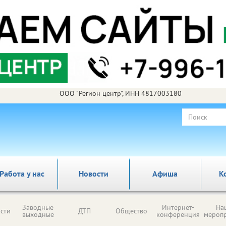
ООО "Регион центр", ИНН 4817003180
Работа у нас
Новости
Афиша
К
Заводные
Интернет-
На
сти
ДТП
Общество
выходные
конференция
мероп