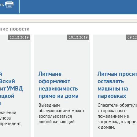
ть
ние новости
12.12.2019
10.12.2019
09.1
й
Липчане
Липчан просят
йский
оформляют
оставлять
вит УМВД
недвижимость
машины на
ецкой
прямо из дома
парковках
и
Выездным
Спасатели обратил
обслуживанием может
к горожанам с
значении
воспользоваться
пожеланием не
унова
любой желающий.
загромождать прое
президент.
к домам.