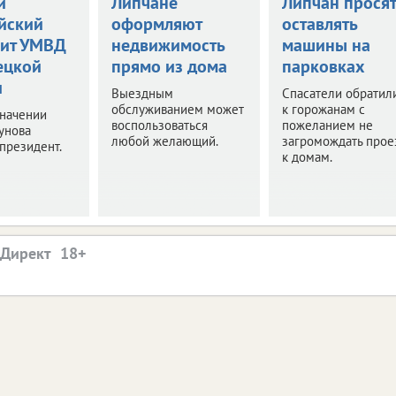
й
Липчане
Липчан просят
йский
оформляют
оставлять
вит УМВД
недвижимость
машины на
ецкой
прямо из дома
парковках
и
Выездным
Спасатели обратил
обслуживанием может
к горожанам с
значении
воспользоваться
пожеланием не
унова
любой желающий.
загромождать прое
президент.
к домам.
.Директ