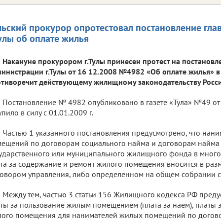
льский прокурор опротестовал постановление гл
Тулы об оплате жилья
Накануне прокурором г.Тулы принесен протест на постановл
инистрации г.Тулы от 16 12.2008 №4982 «Об оплате жилья» в с
тиворечит действующему жилищному законодательству Росс
Постановление № 4982 опубликовано в газете «Тула» №49 от 
упило в силу с 01.01.2009 г.
Частью 1 указанного постановления предусмотрено, что нан
ещений по договорам социального найма и договорам найм
ударственного или муниципального жилищного фонда в мног
та за содержание и ремонт жилого помещения вносится в раз
овором управления, либо определенном на общем собрании с
Между тем, частью 3 статьи 156 Жилищного кодекса РФ преду
ты за пользование жилым помещением (плата за наем), платы 
ого помещения для нанимателей жилых помещений по догов