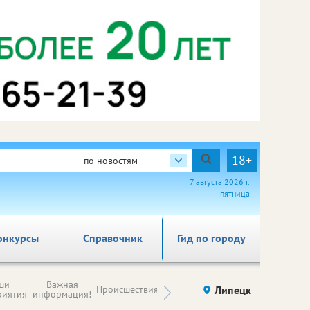
18+
по новостям
7 августа 2026 г.
пятница
онкурсы
Справочник
Гид по городу
Новости
ши
Важная
Происшествия
Здоровье
Липецк
компаний (на
риятия
информация!
правах
рекламы)