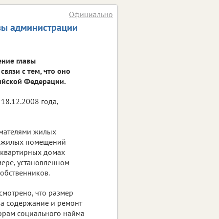
Официально
авы администрации
ение главы
вязи с тем, что оно
ийской Федерации.
18.12.2008 года,
имателями жилых
а жилых помещений
оквартирных домах
мере, установленном
обственников.
смотрено, что размер
за содержание и ремонт
орам социального найма