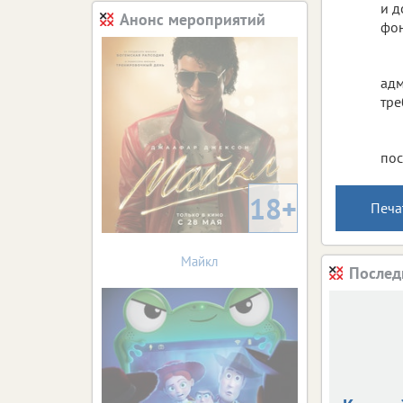
и д
Анонс мероприятий
фон
адм
тре
пос
18+
Печа
Майкл
Послед