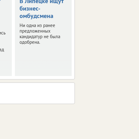
В Липецке ищут
Липецким
бизнес-
бюджетникам
омбудсмена
поднимут
зарплаты
Ни одна из ранее
предложенных
ись
Планируется, что
кандидатур не была
средний заработок
одобрена.
увеличится на 5,8%.
зд