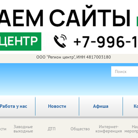
ООО "Регион центр", ИНН 4817003180
Работа у нас
Новости
Афиша
К
Заводные
Интернет-
На
сти
ДТП
Общество
выходные
конференция
мероп