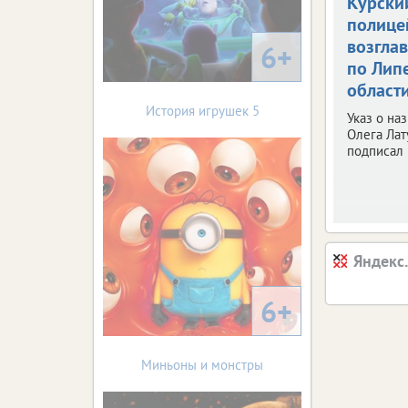
Курски
полице
возгла
6+
по Лип
област
История игрушек 5
Указ о на
Олега Лат
подписал 
Яндекс
6+
Миньоны и монстры