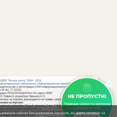
 ООО
"Регион центр" 2004 - 2026
нформационное наполнение: Информационное агентство vRossii.ru
видетельство о регистрации СМИ информационного агентства vRossii.ru
А № ФС 77‑35502
ыдано РОСКОМНАДЗОРом 04 марта 2009г.
НЕ ПРОПУСТИ!
 О. Главного редактора Нарыков А. Н.
аннеры на портале размещаются на правах рекламы.
еклама на портале:
Главные новости региона
екламное агентство "Умный маркетинг" тел. 7-910-267-70-40,
в вашей почте!
mail: umnyy.marketing@yandex.ru
тдельные публикации могут содержать информацию, не предназначенную
зоваться сайтом без изменения настроек, вы даете согласие на
ля пользователей до 18 лет.
ПОДПИСАТЬСЯ