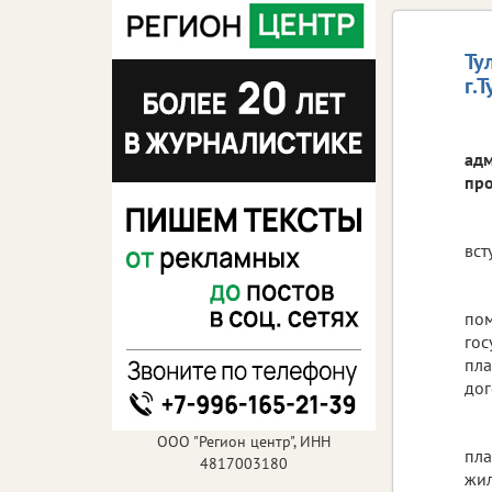
Ту
г.
адм
про
вст
пом
гос
пла
дог
ООО "Регион центр", ИНН
пла
4817003180
жил