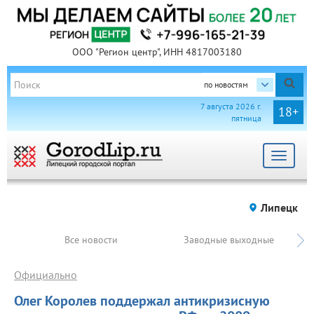
ООО "Регион центр", ИНН 4817003180
по новостям
7 августа 2026 г.
18+
пятница
Toggle
navigat
Липецк
Все новости
Заводные выходные
Официально
Олег Королев поддержал антикризисную