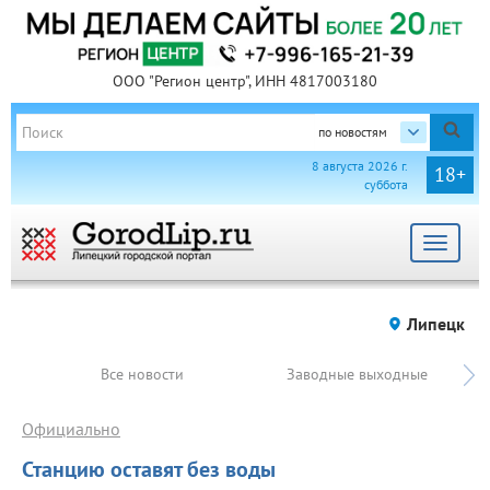
ООО "Регион центр", ИНН 4817003180
по новостям
8 августа 2026 г.
18+
суббота
Toggle
navigat
Липецк
Все новости
Заводные выходные
Официально
Станцию оставят без воды