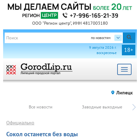
ООО "Регион центр", ИНН 4817003180
по новостям
9 августа 2026 г.
18+
воскресенье
Toggle
navigat
Липецк
Все новости
Заводные выходные
Официально
Сокол останется без воды