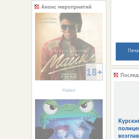
Анонс мероприятий
Печа
18+
Послед
Майкл
Курски
полице
возгла