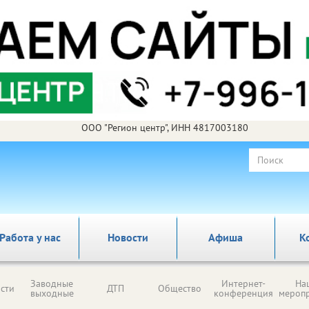
ООО "Регион центр", ИНН 4817003180
Работа у нас
Новости
Афиша
К
Заводные
Интернет-
На
сти
ДТП
Общество
выходные
конференция
мероп