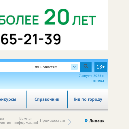
18+
по новостям
7 августа 2026 г.
пятница
онкурсы
Справочник
Гид по городу
Новости
ши
Важная
Происшествия
Здоровье
Липецк
компаний (на
риятия
информация!
правах
рекламы)