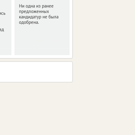
зарплаты
Ни одна из ранее
предложенных
ись
Планируется, что
кандидатур не была
средний заработок
одобрена.
увеличится на 5,8%.
зд