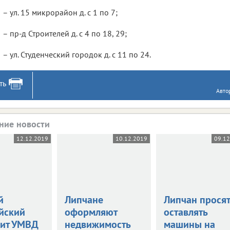
– ул. 15 микрорайон д. с 1 по 7;
– пр-д Строителей д. с 4 по 18, 29;
– ул. Студенческий городок д. с 11 по 24.
ть
Авто
ние новости
12.12.2019
10.12.2019
09.1
й
Липчане
Липчан просят
йский
оформляют
оставлять
вит УМВД
недвижимость
машины на