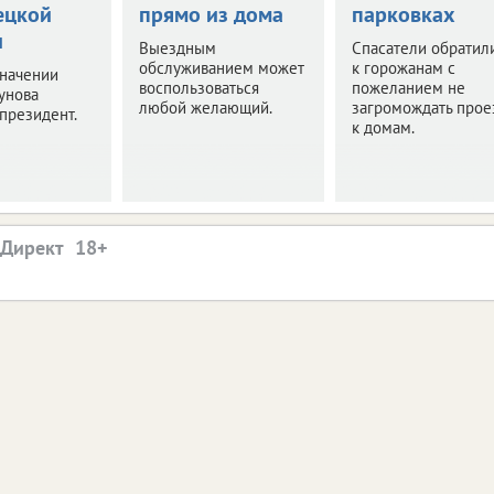
ецкой
прямо из дома
парковках
и
Выездным
Спасатели обратил
обслуживанием может
к горожанам с
значении
воспользоваться
пожеланием не
унова
любой желающий.
загромождать прое
президент.
к домам.
.Директ