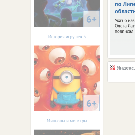
по Лип
област
6+
Указ о на
Олега Лат
подписал 
История игрушек 5
Яндекс
6+
Миньоны и монстры