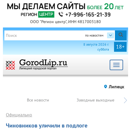
ООО "Регион центр", ИНН 4817003180
по новостям
8 августа 2026 г.
18+
суббота
Toggle
navigat
Липецк
Все новости
Заводные выходные
Официально
Чиновников уличили в подлоге