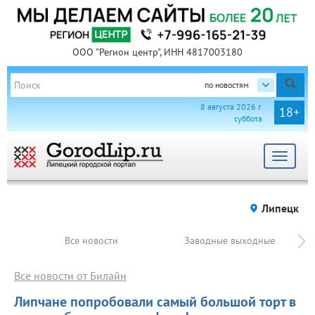
ООО "Регион центр", ИНН 4817003180
по новостям
8 августа 2026 г.
18+
суббота
Toggle
navigat
Липецк
Все новости
Заводные выходные
Все новости от Билайн
Липчане попробовали самый большой торт в