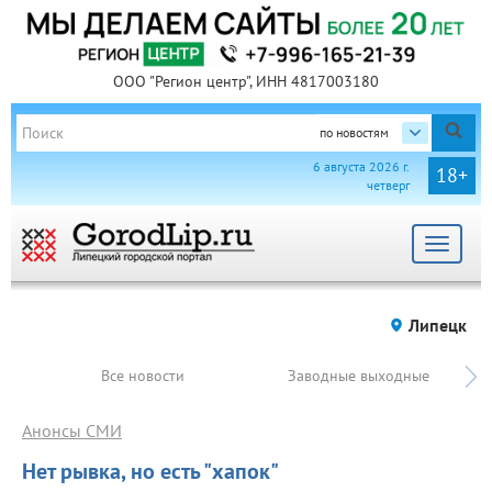
ООО "Регион центр", ИНН 4817003180
по новостям
6 августа 2026 г.
18+
четверг
Toggle
navigat
Липецк
Все новости
Заводные выходные
Анонсы СМИ
Нет рывка, но есть "хапок"