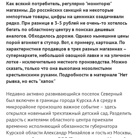
Как всякий потребитель, регулярно "мониторю"
магазины. До российских санкций на некоторые
импортные товары, цифры на ценниках озадачивали
редко. При разнице в 3-5 рублей не очень-то хотелось
бегать по областному центру в поисках дешевых
аналогов. Обходилось дороже. Однако нынешние цены
порой вгоняют в ступор. Вот, к примеру, картошка. По
характеристике продавцов в трех разных магазинах –
супермаркете, небольшой овощной лавке и на уличном
лотке - исключительно местного производства. Можно
сказать, только что она выкопана мозолистыми
крестьянскими руками. Подробности в материале "Нет
рывка, но есть "хапок"
Недавно активно развивающийся поселок Северный
был включен в границы города Курска. А в среду в
микрорайоне произошло важное событие – здесь
открылся новенький трехэтажный детский сад. Разделить
радость с жителями областного центра приехали
временно исполняющий обязанности губернатора
Курской области Александр Михайлов и гость из Москвы,