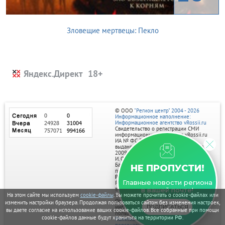
Зловещие мертвецы: Пекло
Яндекс.Директ
© ООО
"Регион центр" 2004 - 2026
Информационное наполнение:
Информационное агентство vRossii.ru
Свидетельство о регистрации СМИ
информационного агентства vRossii.ru
ИА № ФС 77‑35502
выдано РОСКОМНАДЗОРом 04 марта
2009г.
И. О. Главного редактора Нарыков А. Н.
Баннеры на портале размещаются на
НЕ ПРОПУСТИ!
правах рекламы.
Реклама на портале:
Главные новости региона
Рекламное агентство "Умный маркетинг"
тел. 7-910-267-70-40,
в вашей почте!
email: umnyy.marketing@yandex.ru
На этом сайте мы используем
cookie-файлы
. Вы можете прочитать о cookie-файлах или
Отдельные публикации могут содержать
изменить настройки браузера. Продолжая пользоваться сайтом без изменения настроек,
информацию, не предназначенную для
ПОДПИСАТЬСЯ
вы даете согласие на использование ваших cookie-файлов. Все собранные при помощи
пользователей до 18 лет.
cookie-файлов данные будут храниться на территории РФ.
Политика в отношении обработки
персональных данных