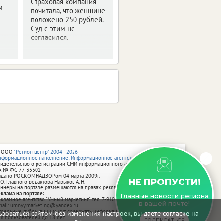
Страховая компания
м
почитала, что женщине
положено 250 рублей.
Суд с этим не
согласился.
 ООО
"Регион центр" 2004 - 2026
нформационное наполнение: Информационное агентство vRossii.ru
видетельство о регистрации СМИ информационного агентства vRossii.ru
А № ФС 77‑35502
ыдано РОСКОМНАДЗОРом 04 марта 2009г.
НЕ ПРОПУСТИ!
 О. Главного редактора Нарыков А. Н.
аннеры на портале размещаются на правах рекламы.
еклама на портале:
Главные новости региона
екламное агентство "Умный маркетинг" тел. 7-910-267-70-40,
в вашей почте!
mail: umnyy.marketing@yandex.ru
тдельные публикации могут содержать информацию, не предназначенную
зоваться сайтом без изменения настроек, вы даете согласие на
ля пользователей до 18 лет.
ПОДПИСАТЬСЯ