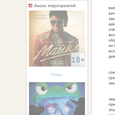
Анонс мероприятий
вне
кач
зак
адм
отв
воз
обо
не 
исп
дея
18+
сов
Майкл
сра
зак
защ
пре
это
реш