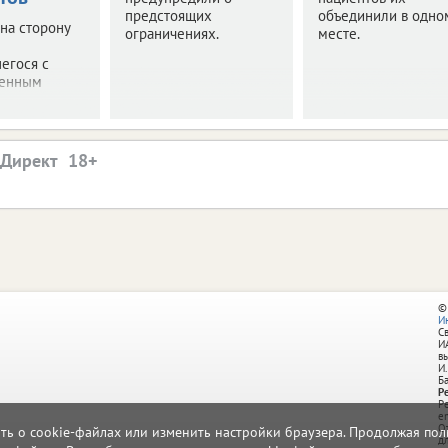
предстоящих
объединили в одно
 на сторону
ограничениях.
месте.
егося с
венным
.
.Директ
©
И
С
И
в
И.
Б
Р
Р
e
О
ать о cookie-файлах или изменить настройки браузера. Продолжая поль
д