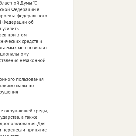
бластной Думы "О
йской Федерации в
проекта федерального
ой Федерации об
 усилить
рев при этом
нических средств и
агаемых мер позволит
рациональному
ествления незаконной
онного пользования
тавимо малы по
арушения
не окружающей среды,
ударства, а также
дропользования. Для
и перенесли принятие
комитета.