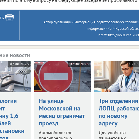
ть
Автор публикации Информация подготовлена<br>Управлен
информации<br> Курской облас
href="http://oblduma.kur
ние новости
07.08.2026
07.08.2026
07.08
ология
На улице
Три отделения
ит
Московской на
ЛОПЦ работаю
ину 1,6
месяц ограничат
по новому
блей
проезд
адресу
установки
Автомобилистов
Для удобства
тов
предупредили о
пациентов их