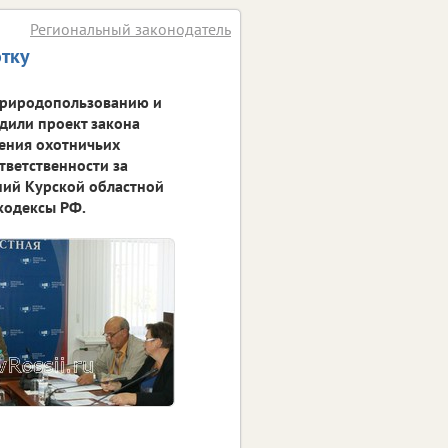
Региональный законодатель
тку
 природопользованию и
дили проект закона
нения охотничьих
тветственности за
ний Курской областной
кодексы РФ.