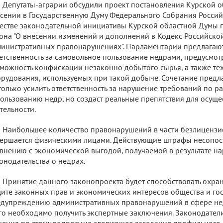
Депутаты-аграрии обсудили проект постановления Курской о
сении в Государственную Думу Федерального Собрания Росси
естве законодательной инициативы Курской областной Думы 
она "О внесении изменений и дополнений в Кодекс Российск
инистративных правонарушениях". Парламентарии предлагают
етственность за самовольное пользование недрами, предусмот
можность конфискации незаконно добытого сырья, а также тех
рудования, используемых при такой добыче. Сочетание предл
только усилить ответственность за нарушение требований по 
ользованию недр, но создаст реальные препятствия для осущ
тельности.
Наибольшее количество правонарушений в части безлицензи
ершается физическими лицами. Действующие штрафы несопос
внению с экономической выгодой, получаемой в результате н
онодательства о недрах.
Принятие данного законопроекта будет способствовать охра
ите законных прав и экономических интересов общества и гос
дупреждению административных правонарушений в сфере не
го необходимо получить экспертные заключения. Законодател
ения по этому вопросу на следующее заседание профильного 