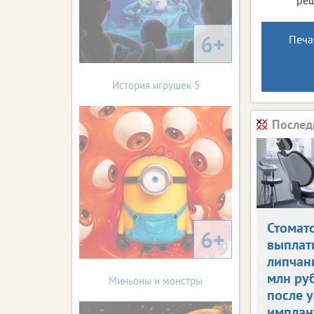
6+
Печа
История игрушек 5
Послед
Стомат
6+
выплат
липчан
млн ру
Миньоны и монстры
после 
имплан