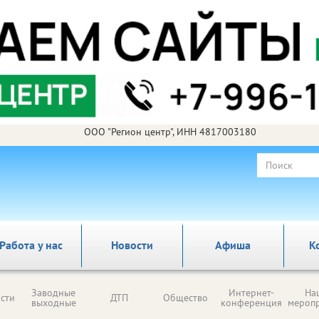
ООО "Регион центр", ИНН 4817003180
Работа у нас
Новости
Афиша
К
Заводные
Интернет-
На
сти
ДТП
Общество
выходные
конференция
мероп