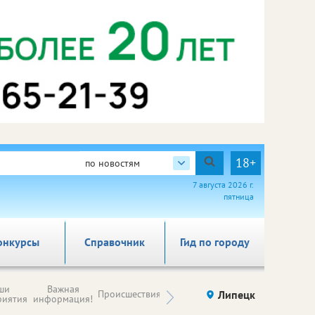
18+
по новостям
7 августа 2026 г.
пятница
онкурсы
Справочник
Гид по городу
Новости
ши
Важная
Происшествия
Здоровье
Липецк
компаний (на
риятия
информация!
правах
рекламы)