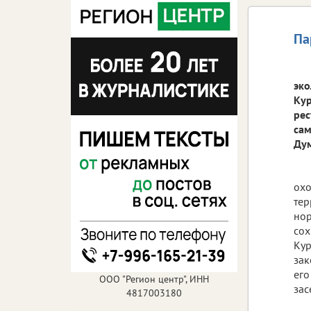
Па
эко
Кур
рес
сам
Дум
охо
тер
нор
сох
Кур
зак
его
ООО "Регион центр", ИНН
зас
4817003180