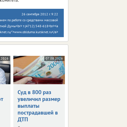
26 сентября 2012 г. 9:22
ием по работе со средствами массовой
тной Думы<br> т.(4712) 548-618<br><a
sknet.ru/">www.oblduma.kursknet.ru</a>
.2026
07.08.2026
Суд в 800 раз
т
увеличил размер
выплаты
пострадавшей в
ДТП