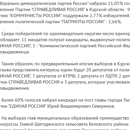
берально-демократическая партия России" набрало 11,05% го
еление Партии "СПРАВЕДЛИВАЯ РОССИЯ" в Курской области - 
тию "КОММУНИСТЫ РОССИИ" поддержали 2,77% избирателей,
еление политической партии "ПАТРИОТЫ РОССИИ" - 2,66%.
Среди победителей по одномандатным округам число единор
обладает: 11 мандатов получат кандидаты, выдвинутые полит
ИНАЯ РОССИЯ", 3 - "Коммунистической партией Российской Фед
мовыдвиженца.
Таким образом, по предварительным итогам выборов в Курс
озыва представлять интересы курян будут 20 депутатов от пол
ИНАЯ РОССИЯ", 7 депутатов от КПРФ, 2 депутата от ЛДПР, 2 деп
тии СПРАВЕДЛИВАЯ РОССИЯ и 3 депутата, которые участвовал
мовыдвижения.
Более 60% голосов набрал кандидат на пост главы города Ль
тии "ЕДИНАЯ РОССИЯ" Юрий Владимирович Северинов.
На выборах глав муниципальных образований преимущество
нороссы. Главой Щегодянского сельсовета Беловского района
ахов, главой Алексеевского сельсоветв Глушковского района 