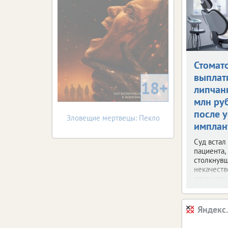
Стомат
выплат
18+
липчан
млн ру
после 
Зловещие мертвецы: Пекло
имплан
Суд встал
пациента,
столкнувш
некачест
лечением
Яндекс