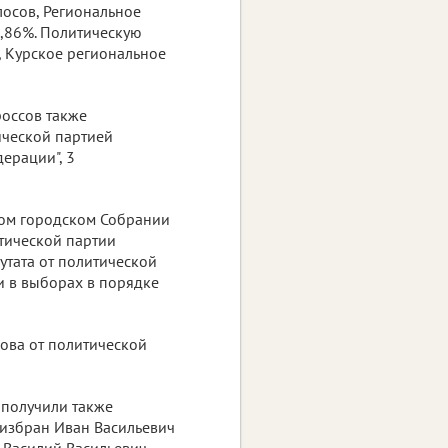
лосов, Региональное
9,86%. Политическую
 Курское региональное
оссов также
ической партией
ерации", 3
ком городском Собрании
итической партии
утата от политической
и в выборах в порядке
гова от политической
 получили также
 избран Иван Васильевич
– Василий Васильевич