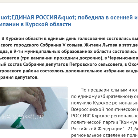
uot;ЕДИНАЯ РОССИЯ&quot; победила в осенней и
мпании в Курской области
В Курской области в единый день голосования состоялись в
ского городского Собрания V созыва. Жители Льгова в этот д
ода, в 9-ти муниципальных образованиях области состоялись
ьсоветов (три кампании проходили досрочно), в Черемисино
ый состав Собрания депутатов Петровского сельсовета, в Охо
ровского района состоялось дополнительное избрание канди
рания депутатов.
По предварительным итог
по единому избирательному ок
получило Курское региональн
Всероссийской политической
РОССИЯ". Курское региональн
политической партии "Коммун
Российской Федерации" - 21,6
региональное отделение поли