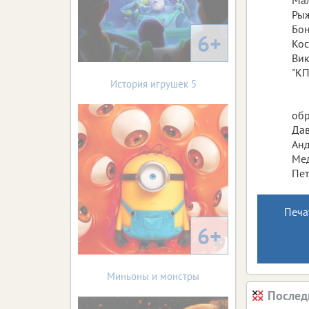
Рыж
Бон
6+
Кос
Вик
"КП
История игрушек 5
обр
Дав
Анд
Мед
Пет
Печа
6+
Миньоны и монстры
Послед