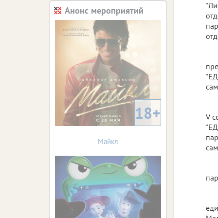
"Ли
Анонс мероприятий
отд
пар
отд
пре
"ЕД
са
18+
V с
"ЕД
пар
Майкл
са
пар
еди
Мал