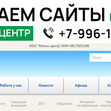
ООО "Регион центр", ИНН 4817003180
Работа у нас
Новости
Афиша
К
Заводные
Интернет-
На
сти
ДТП
Общество
выходные
конференция
мероп