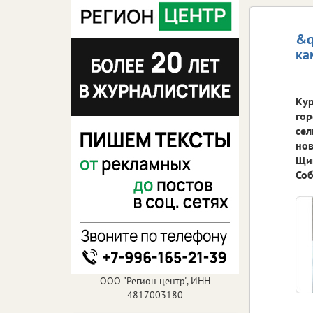
&q
ка
Кур
гор
сел
нов
Щиг
Соб
ООО "Регион центр", ИНН
4817003180