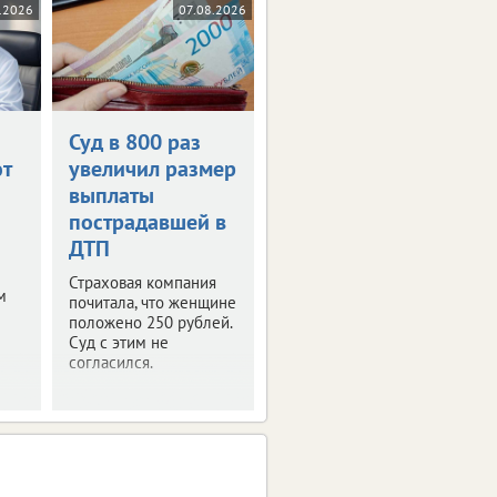
.2026
07.08.2026
Суд в 800 раз
т
увеличил размер
выплаты
пострадавшей в
ДТП
Страховая компания
м
почитала, что женщине
положено 250 рублей.
Суд с этим не
согласился.