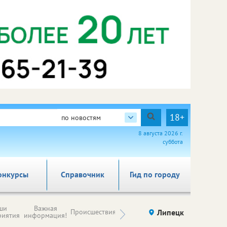
18+
по новостям
8 августа 2026 г.
суббота
онкурсы
Справочник
Гид по городу
Новости
ши
Важная
Происшествия
Здоровье
Липецк
компаний (на
риятия
информация!
правах
рекламы)