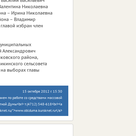
Валентина Николаевна
она – Ирина Николаевна
йона – Владимир
 главой избран член
муниципальных
й Александрович
шковского района,
икинского сельсовета
 на выборах главы
15 октября 2012 г. 15:30
ием по работе со средствами массовой
тной Думы<br> т.(4712) 548-618<br><a
sknet.ru/">www.oblduma.kursknet.ru</a>