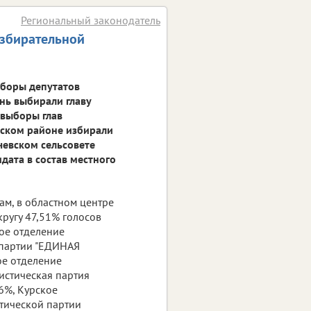
Региональный законодатель
збирательной
ыборы депутатов
ень выбирали главу
 выборы глав
вском районе избирали
чевском сельсовете
дата в состав местного
ам, в областном центре
ругу 47,51% голосов
ое отделение
 партии "ЕДИНАЯ
ое отделение
истическая партия
6%, Курское
тической партии