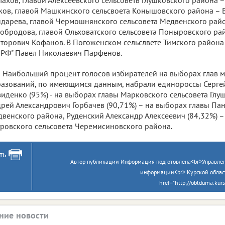
ов, главой Машкинского сельсвоета Конышовского района – 
дарева, главой Чермошнянского сельсовета Медвенского рай
обродова, главой Ольховатского сельсовета Поныровского ра
торович Кофанов. В Погоженском сельслвете Тимского района
РФ" Павел Николаевич Парфенов.
Наибольший процент голосов избирателей на выборах глав 
азований, по имеющимся данным, набрали единороссы Серге
иденко (95%) - на выборах главы Марковского сельсовета Глу
рей Александрович Горбачев (90,71%) – на выборах главы Пан
венского района, Руденский Александр Алексеевич (84,32%) –
ровского сельсовета Черемисиновского района.
ть
Автор публикации Информация подготовлена<br>Управлен
информации<br> Курской облас
href="http://oblduma.kur
ние новости