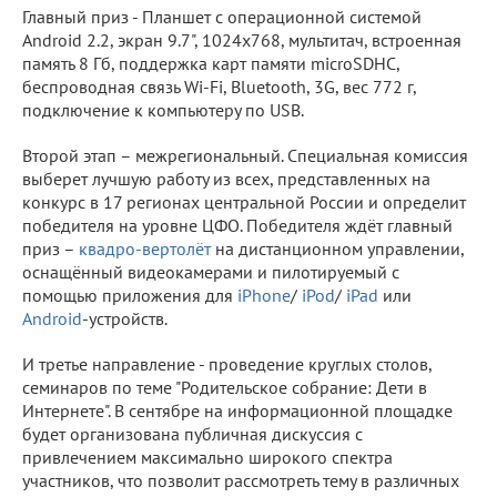
Главный приз - Планшет с операционной системой
Android 2.2, экран 9.7", 1024x768, мультитач, встроенная
память 8 Гб, поддержка карт памяти microSDHC,
беспроводная связь Wi-Fi, Bluetooth, 3G, вес 772 г,
подключение к компьютеру по USB.
Второй этап – межрегиональный. Специальная комиссия
выберет лучшую работу из всех, представленных на
конкурс в 17 регионах центральной России и определит
победителя на уровне ЦФО. Победителя ждёт главный
приз –
квадро-вертолёт
на дистанционном управлении,
оснащённый видеокамерами и пилотируемый с
помощью приложения для
iPhone
/
iPod
/
iPad
или
Android
-устройств.
И третье направление - проведение круглых столов,
семинаров по теме "Родительское собрание: Дети в
Интернете". В сентябре на информационной площадке
будет организована публичная дискуссия с
привлечением максимально широкого спектра
участников, что позволит рассмотреть тему в различных