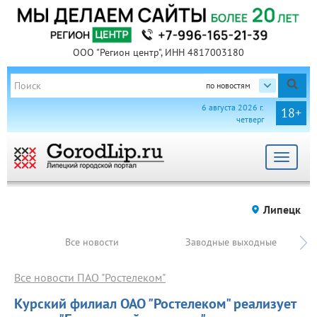
ООО "Регион центр", ИНН 4817003180
по новостям
6 августа 2026 г.
18+
четверг
Toggle
navigat
Липецк
Все новости
Заводные выходные
Все новости ПАО "Ростелеком"
Курский филиал ОАО "Ростелеком" реализует