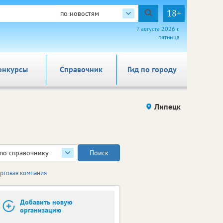
18+
по новостям
7 августа 2026 г.
пятница
онкурсы
Справочник
Гид по городу
Липецк
по справочнику
орговая компания
Добавить новую
организацию