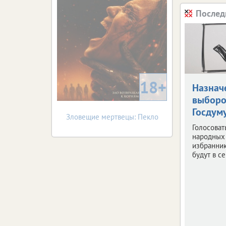
Послед
18+
Назнач
выборо
Госдум
Зловещие мертвецы: Пекло
Голосоват
народных
избранни
будут в с