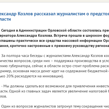
ександр Козлов рассказал журналистам о предст
ласти
Сегодня в Администрации Орловской области состоялась пр
ернатора Александра Козлова. Встреча прошла в широком фор
глашены практически все средства массовой информации Ор
ания, критично настроенные к прежнему руководству региона
За полтора часа беседы с журналистами Александр Козлов ко
ичества вопросов, среди них – поддержка производства в усл
нию губернатора, сейчас в области остро стоит проблема расхо
ример, основная масса денег идет на содержание бюджетной 
ько 20% расходуются на инновации).
- Мы должны сделать все возможное для привлечения инвест
асти. Одной из главных задач является увеличение налоговой б
лов.
Один из вопросов журналистов затронул тему сокращения чи