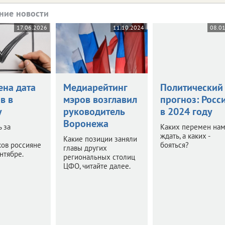
ние новости
17.06.2026
11.10.2024
08.0
ена дата
Медиарейтинг
Политический
в в
мэров возглавил
прогноз: Росс
у
руководитель
в 2024 году
Воронежа
ь за
Каких перемен на
ждать, а каких -
Какие позиции заняли
ков россияне
бояться?
главы других
ентябре.
региональных столиц
ЦФО, читайте далее.