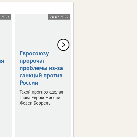
1.2024
28.02.2022
21.09.2021
Евросоюзу
Как
ия
пророчат
проголосовали
проблемы из-за
липчане
санкций против
м
Итоги выборов в
России
регионе.
Такой прогноз сделал
глава Еврокомиссии
Жозеп Боррель.