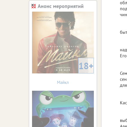
обл
Анонс мероприятий
под
чин
быт
над
Его
18+
Сем
сен
Майкл
для
Кас
выб
Але