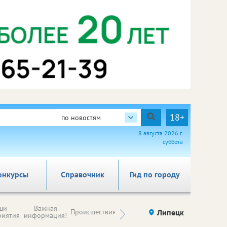
18+
по новостям
8 августа 2026 г.
суббота
онкурсы
Справочник
Гид по городу
Новости
ши
Важная
Происшествия
Здоровье
Липецк
компаний (на
риятия
информация!
правах
рекламы)