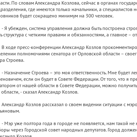
асти. По словам Александра Козлова, сейчас в органах государ
разделения, где имеются только начальники, а специалистов н
овников будет сокращено минимум на 300 человек.
- Я убежден, система управления должна быть построена стр
ь структура с четкими правами и обязанностями, а главное – о
В ходе пресс-конференции Александр Козлов прокомментиро
елении полномочиями сенатора от Орловской области – свое
ра Строева.
- Назначение Строева – это моя ответственность. Мне будет ле
еновичем, если он будет в Совете Федерации. От того, что я пр
атором от нашей области в Совете Федерации, можно получит
 области, - сказал Александр Козлов.
Александр Козлов рассказал о своем видении ситуации с мэ
ьяновым.
- Мэр уже полтора года в городе не появляется, нам такой не 
оры через Городской совет народных депутатов. Город должен
ксандр Козлов.