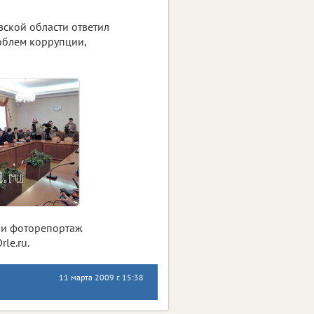
вской области ответил
облем коррупции,
, и фоторепортаж
le.ru.
11 марта 2009 г. 15:38