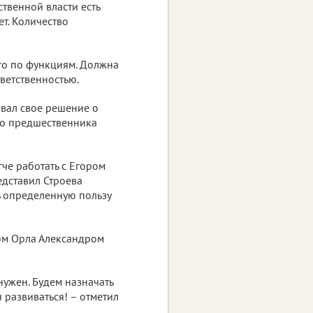
ственной власти есть
ет. Количество
ого по функциям. Должна
тветственностью.
вал свое решение о
го предшественника
гче работать с Егором
едставил Строева
ь определенную пользу
ром Орла Александром
нужен. Будем назначать
 развиваться! – отметил