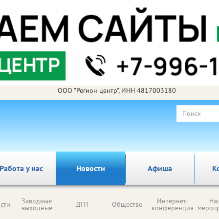
ООО "Регион центр", ИНН 4817003180
Работа у нас
Новости
Афиша
К
Заводные
Интернет-
На
сти
ДТП
Общество
выходные
конференция
мероп