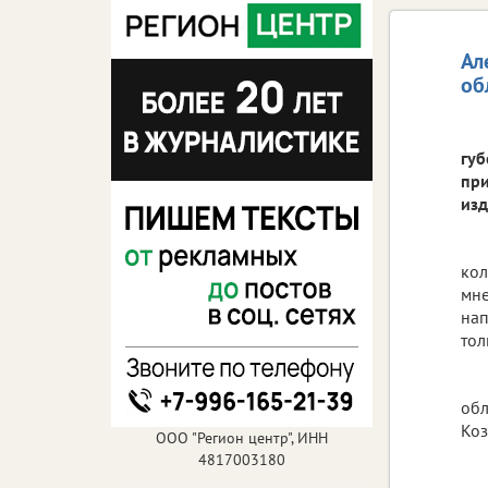
Ал
об
губ
при
изд
кол
мне
нап
тол
обл
Коз
ООО "Регион центр", ИНН
4817003180