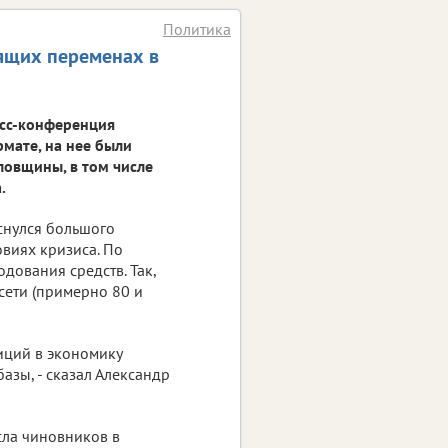
Политика
оящих переменах в
есс-конференция
мате, на нее были
ловщины, в том числе
.
снулся большого
овиях кризиса. По
дования средств. Так,
сети (примерно 80 и
иций в экономику
азы, - сказал Александр
сла чиновников в