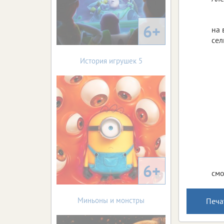
6+
на 
сел
История игрушек 5
6+
смо
Миньоны и монстры
Печа