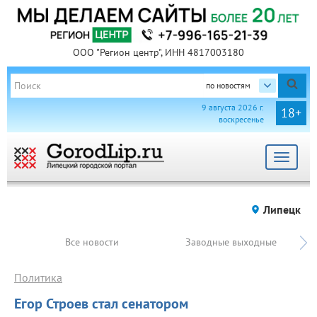
ООО "Регион центр", ИНН 4817003180
по новостям
9 августа 2026 г.
18+
воскресенье
Toggle
navigat
Липецк
Все новости
Заводные выходные
Политика
Егор Строев стал сенатором