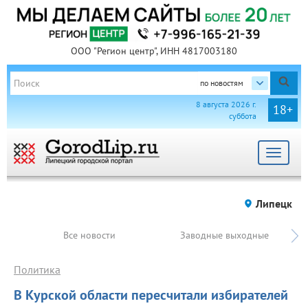
ООО "Регион центр", ИНН 4817003180
по новостям
8 августа 2026 г.
18+
суббота
Toggle
navigat
Липецк
Все новости
Заводные выходные
Политика
В Курской области пересчитали избирателей