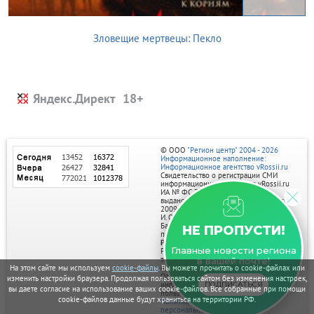
Зловещие мертвецы: Пекло
Яндекс.Директ
© ООО
"Регион центр" 2004 - 2026
Информационное наполнение:
Информационное агентство vRossii.ru
Свидетельство о регистрации СМИ
информационного агентства vRossii.ru
ИА № ФС 77‑35502
выдано РОСКОМНАДЗОРом 04 марта
2009г.
И. О. Главного редактора Нарыков А. Н.
Баннеры на портале размещаются на
НЕ ПРОПУСТИ!
правах рекламы.
Реклама на портале:
Главные новости региона
Рекламное агентство "Умный маркетинг"
тел. 7-910-267-70-40,
в вашей почте!
email: umnyy.marketing@yandex.ru
На этом сайте мы используем
cookie-файлы
. Вы можете прочитать о cookie-файлах или
Отдельные публикации могут содержать
изменить настройки браузера. Продолжая пользоваться сайтом без изменения настроек,
информацию, не предназначенную для
ПОДПИСАТЬСЯ
вы даете согласие на использование ваших cookie-файлов. Все собранные при помощи
пользователей до 18 лет.
cookie-файлов данные будут храниться на территории РФ.
Политика в отношении обработки
персональных данных