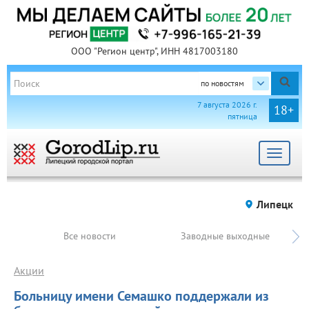
ООО "Регион центр", ИНН 4817003180
по новостям
7 августа 2026 г.
18+
пятница
Toggle
navigat
Липецк
Все новости
Заводные выходные
Акции
Больницу имени Семашко поддержали из