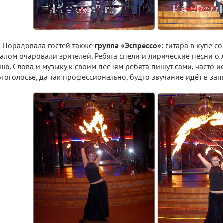
Порадовала гостей также
группа «Эспрессо»:
гитара в купе с
алом очаровали зрителей. Ребята спели и лирические песни 
ню. Слова и музыку к своим песням ребята пишут сами, часто и
гоголосье, да так профессионально, будто звучание идёт в запи