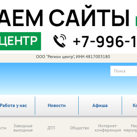
ООО "Регион центр", ИНН 4817003180
Работа у нас
Новости
Афиша
К
Заводные
Интернет-
На
сти
ДТП
Общество
выходные
конференция
мероп