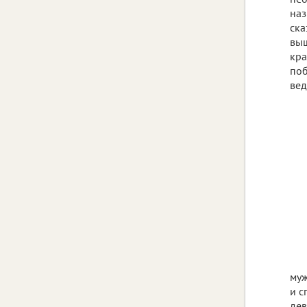
наз
ска
выш
кра
поб
вед
муж
и с
дев