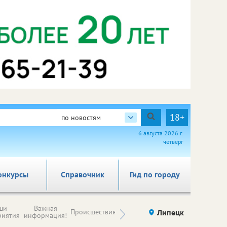
18+
по новостям
6 августа 2026 г.
четверг
онкурсы
Справочник
Гид по городу
Новости
ши
Важная
Происшествия
Здоровье
Липецк
компаний (на
риятия
информация!
правах
рекламы)