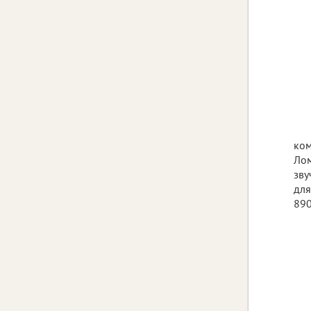
ком
Лом
зву
для
89