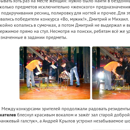
ывать хоть раз на месте женщин: нужно было найти в бездонн
колько предметов исключительно «женского» предназначения
 подкручивания ресниц, полировку для ногтей и прочее. Для э
вались победители конкурса «Во, мужик!», Дмитрий и Михаил.
койно копались в сумочках, а потом Дмитрий не выдержал и 
ержимое прямо на стул. Несмотря на поиски, ребятам всё же у
значенные в задании предметы.
Между конкурсами зрителей продолжали радовать резиденты
кателев
блеснул красивым вокалом и зажёг зал старой доброй
анжевый галстук», а Андрей Крылов устроил незабываемое ш