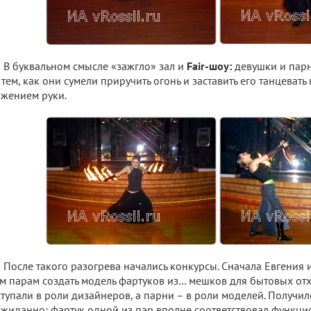
В буквальном смысле «зажгло» зал и
Fair-шоу:
девушки и парн
 тем, как они сумели приручить огонь и заставить его танцевать
жением руки.
После такого разогрева начались конкурсы. Сначала Евгения
м парам создать модель фартуков из… мешков для бытовых от
тупали в роли дизайнеров, а парни – в роли моделей. Получил
жиданно: фартук одной из пар вполне соответствовал функци