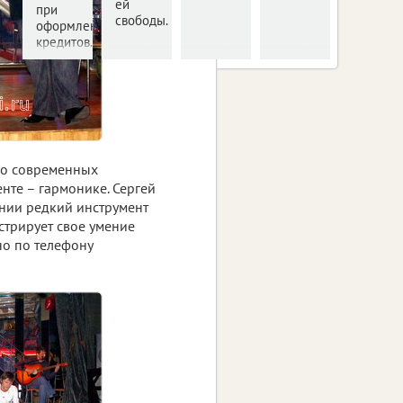
ей
при
свободы.
оформлении
кредитов.
ко современных
нте – гармонике. Сергей
ении редкий инструмент
стрирует свое умение
но по телефону