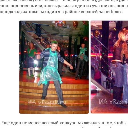
нно: под ремень или, как выразился один из участников, под п
дподкладка» тоже находится в районе верхней части брюк.
Ещё один не менее весёлый конкурс заключался в том, чтобы 