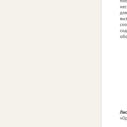
поб
нес
для
выз
спо
сод
обо
Лас
«Ор