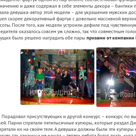
начению и даже содержал в себе элементы декора – бантики п
зала девушка-автор этой модели – для украшения мужских дост
ел скорее декоративный фартук с довольно массивной верхне
соты. После того, как модели устроили дефиле под чувственну
едителя оказалось совсем уж сложно, так что совместным гол
ущих было решено наградить обе пары
призами от компании F
Порадовал присутствующих и другой конкурс – конкурс по в
ей. Парни спрятали пятитысячные купюры, которые раздал Дим
прятали их на своём теле. А девушки должны были эти купюры 
ушек так заначку и не нашла – теперь ребята будут знать, куда 