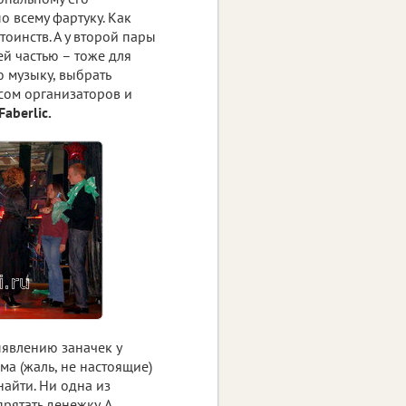
о всему фартуку. Как
оинств. А у второй пары
й частью – тоже для
ю музыку, выбрать
осом организаторов и
aberlic.
ыявлению заначек у
а (жаль, не настоящие)
найти. Ни одна из
прятать денежку. А