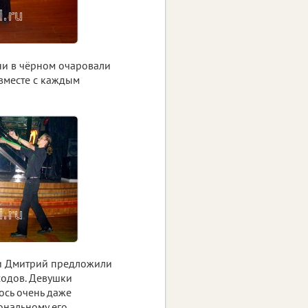
и в чёрном очаровали
 вместе с каждым
 и Дмитрий предложили
ходов. Девушки
ось очень даже
ональному его