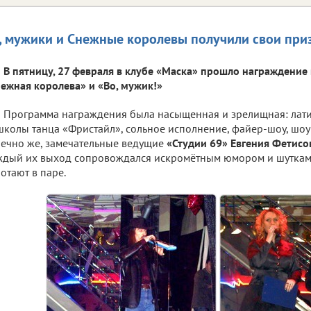
, мужики и Снежные королевы получили свои при
В пятницу, 27 февраля в клубе «Маска» прошло награждение
ежная королева» и «Во, мужик!»
Программа награждения была насыщенная и зрелищная: лат
школы танца «Фристайл», сольное исполнение, файер-шоу, шо
ечно же, замечательные ведущие
«Студии 69» Евгения Фетисо
дый их выход сопровождался искромётным юмором и шуткам
отают в паре.