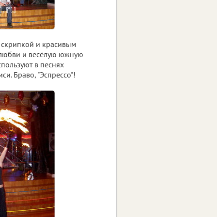
о скрипкой и красивым
о любви и весёлую южную
спользуют в песнях
си. Браво, "Эспрессо"!