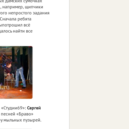
ых дамских сумочках
, например, щипчики
того непростого задания
 Сначала ребята
выпотрошил всё
далось найти все
 «Студии69»:
Сергей
 песней «Браво»
оу мыльных пузырей.