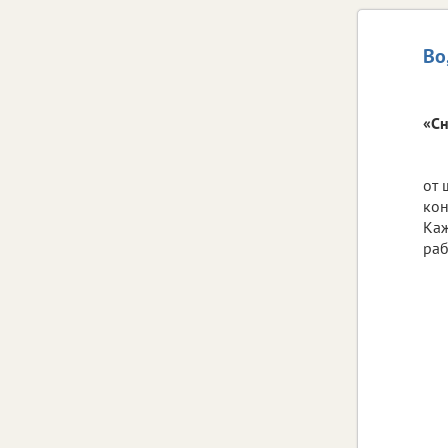
Во
«Сн
от 
кон
Каж
раб