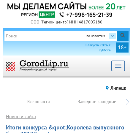
ООО "Регион центр", ИНН 4817003180
по новостям
8 августа 2026 г.
18+
суббота
Toggle
navigat
Липецк
Все новости
Заводные выходные
Новости сайта
Итоги конкурса &quot;Королева выпускного