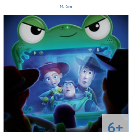
Майкл
6+