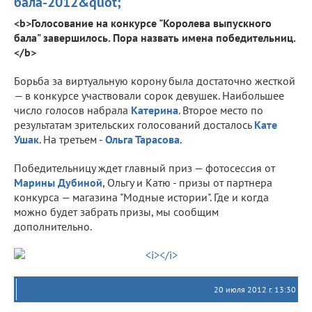
бала-2012&quot;
<b>Голосование на конкурсе "Королева выпускного
бала" завершилось. Пора назвать имена победительниц.
</b>
Борьба за виртуальную корону была достаточно жесткой
— в конкурсе участвовали сорок девушек. Наибольшее
число голосов набрала
Катерина
. Второе место по
результатам зрительских голосований досталось
Кате
Ушак
. На третьем -
Ольга Тарасова
.
Победительницу ждет главный приз — фотосессия от
Марины Дубиной
, Ольгу и Катю - призы от партнера
конкурса — магазина "Модные истории". Где и когда
можно будет забрать призы, мы сообщим
дополнительно.
20 июля 2012 г. 13:30