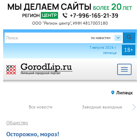
ООО "Регион центр", ИНН 4817003180
по новостям
7 августа 2026 г.
18+
пятница
Toggle
navigat
Липецк
Все новости
Заводные выходные
Общество
Осторожно, мороз!