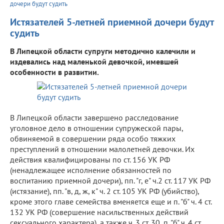
дочери будут судить
Истязателей 5-летней приемной дочери будут
судить
В Липецкой области супруги методично калечили и
издевались над маленькой девочкой, имевшей
особенности в развитии.
В Липецкой области завершено расследование
уголовное дело в отношении супружеской пары,
обвиняемой в совершении ряда особо тяжких
преступлений в отношении малолетней девочки. Их
действия квалифицированы по ст. 156 УК РФ
(ненадлежащее исполнение обязанностей по
воспитанию приемной дочери), пп. "г, е" ч.2 ст. 117 УК РФ
(истязание), пп. "в, д, ж, к" ч. 2 ст. 105 УК РФ (убийство),
кроме этого главе семейства вменяется еще и п. "б" ч. 4 ст.
132 УК РФ (совершение насильственных действий
сексуального характера), а также ч. 3 ст. 30, п. "б" ч. 4 ст.