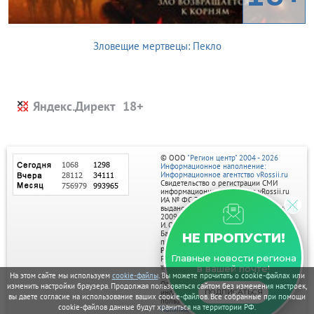
Зловещие мертвецы: Пекло
Яндекс.Директ
© ООО
"Регион центр" 2004 - 2026
Информационное наполнение:
Информационное агентство vRossii.ru
Свидетельство о регистрации СМИ
информационного агентства vRossii.ru
ИА № ФС 77‑35502
выдано РОСКОМНАДЗОРом 04 марта
2009г.
И. О. Главного редактора Нарыков А. Н.
Баннеры на портале размещаются на
НЕ ПРОПУСТИ!
правах рекламы.
Реклама на портале:
Главные новости региона
Рекламное агентство "Умный маркетинг"
тел. 7-910-267-70-40,
в вашей почте!
email: umnyy.marketing@yandex.ru
На этом сайте мы используем
cookie-файлы
. Вы можете прочитать о cookie-файлах или
Отдельные публикации могут содержать
изменить настройки браузера. Продолжая пользоваться сайтом без изменения настроек,
информацию, не предназначенную для
ПОДПИСАТЬСЯ
вы даете согласие на использование ваших cookie-файлов. Все собранные при помощи
пользователей до 18 лет.
cookie-файлов данные будут храниться на территории РФ.
Политика в отношении обработки