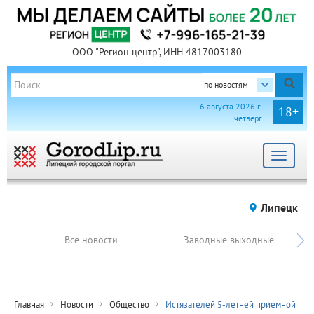
ООО "Регион центр", ИНН 4817003180
по новостям
6 августа 2026 г.
18+
четверг
Toggle
navigat
Липецк
Все новости
Заводные выходные
Главная
Новости
Общество
Истязателей 5-летней приемной