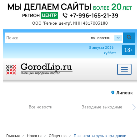
ООО "Регион центр", ИНН 4817003180
по новостям
8 августа 2026 г.
18+
суббота
Toggle
navigat
Липецк
Все новости
Заводные выходные
Главная
Новости
Общество
Пьяными за руль в праздники