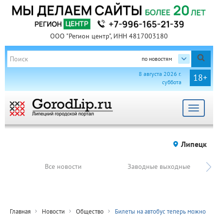
ООО "Регион центр", ИНН 4817003180
по новостям
8 августа 2026 г.
18+
суббота
Toggle
navigat
Липецк
Все новости
Заводные выходные
Главная
Новости
Общество
Билеты на автобус теперь можно