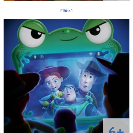
Майкл
6+