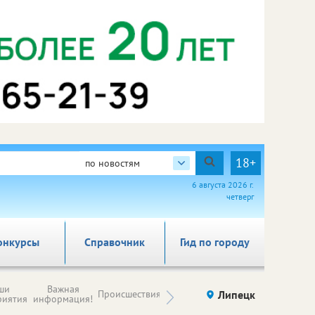
18+
по новостям
6 августа 2026 г.
четверг
онкурсы
Справочник
Гид по городу
Новости
ши
Важная
Происшествия
Здоровье
Липецк
компаний (на
риятия
информация!
правах
рекламы)