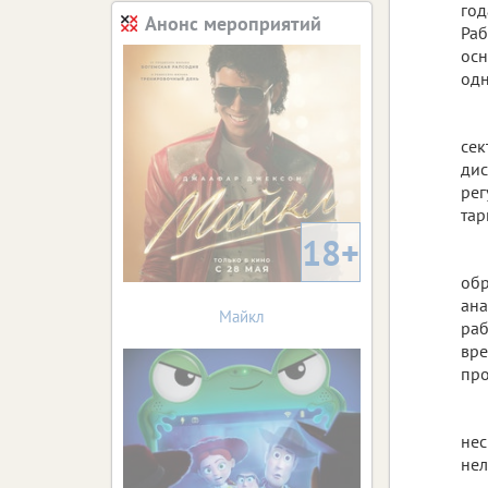
год
Анонс мероприятий
Раб
осн
одн
сек
дис
рег
тар
18+
обр
ана
Майкл
раб
вре
про
нес
нел