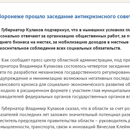
Воронеже прошло заседание антикризисного сове
Губернатор Кулаков подчеркнул, что в нынешних условиях г
сонально отвечают за организацию общественных работ, за 
днего бизнеса на местах, за мобилизацию доходов в местные
коснительное соблюдение всех социальных обязательств.
Как сообщает пресс-центр областной администрации, под пр
ернатора Владимира Кулакова состоялось четвертое заседан
ета по разработке механизмов государственного регулирован
дупреждение и минимизацию возможных негативных последс
ансового кризиса для социально-экономического развития об
ходило в расширенном формате с участием глав муниципальн
оводителей федеральных органов государственных органов вл
Губернатор Владимир Кулаков сказал, что в области за счет р
азателей последних лет заложен значительный потенциал раз
еститель председателя правительства области – руководитель 
мышленности, транспорта, связи и инноваций Вячеслав Клейме