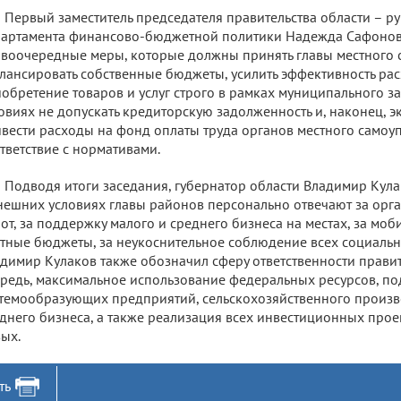
Первый заместитель председателя правительства области – р
артамента финансово-бюджетной политики Надежда Сафонов
воочередные меры, которые должны принять главы местного 
лансировать собственные бюджеты, усилить эффективность рас
обретение товаров и услуг строго в рамках муниципального за
овиях не допускать кредиторскую задолженность и, наконец, эк
вести расходы на фонд оплаты труда органов местного самоу
тветствие с нормативами.
Подводя итоги заседания, губернатор области Владимир Кула
ешних условиях главы районов персонально отвечают за ор
от, за поддержку малого и среднего бизнеса на местах, за мо
тные бюджеты, за неукоснительное соблюдение всех социальны
димир Кулаков также обозначил сферу ответственности правите
редь, максимальное использование федеральных ресурсов, п
темообразующих предприятий, сельскохозяйственного произво
днего бизнеса, а также реализация всех инвестиционных прое
ых.
ть