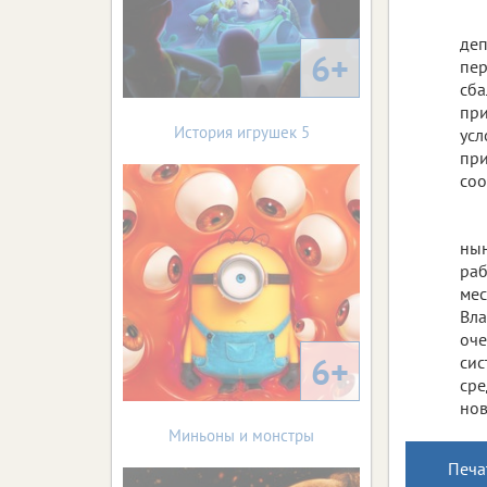
деп
6+
пер
сба
при
История игрушек 5
усл
при
соо
нын
раб
мес
Вла
оче
6+
сис
сре
нов
Миньоны и монстры
Печа