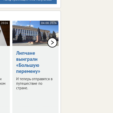
8.2026
04.08.2026
04.08.2026
Липчане
Пенсии
выиграли
работающих
«Большую
липчан выросли
перемену»
с 1 августа
и
И теперь отправятся в
Перерасчет затронул
ном
путешествие по
более 76 тысяч
стране.
человек.