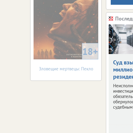
Послед
18+
Суд вз
миллио
Зловещие мертвецы: Пекло
резиде
Неисполн
инвестиц
обязатель
обернуло
судебным