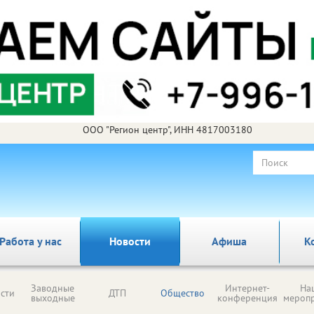
ООО "Регион центр", ИНН 4817003180
Работа у нас
Новости
Афиша
К
Заводные
Интернет-
На
сти
ДТП
Общество
выходные
конференция
мероп