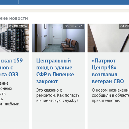
ние новости
05.08.2026
05.08.2026
04.0
ыскал 159
Центральный
«Патриот
нов с
вход в здание
Центр48»
нта ОЭЗ
СФР в Липецке
возглавил
закроют
ветеран СВО
ение
ионных
Это связано с
О новом назначени
ств
ремонтом. Как попасть
сообщили в област
сь
в клиентскую службу?
правительстве.
и тяжбами.