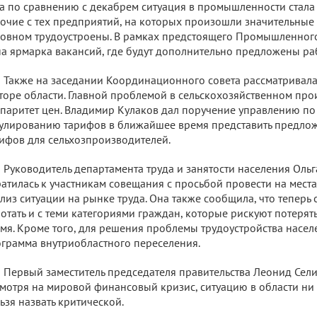
а по сравнению с декабрем ситуация в промышленности стала 
очие с тех предприятий, на которых произошли значительные
овном трудоустроены. В рамках предстоящего Промышленног
а ярмарка вакансий, где будут дополнительно предложены ра
Также на заседании Координационного совета рассматривала
торе области. Главной проблемой в сельскохозяйственном про
паритет цен. Владимир Кулаков дал поручение управлению по
улированию тарифов в ближайшее время представить предло
ифов для сельхозпроизводителей.
Руководитель департамента труда и занятости населения Оль
атилась к участникам совещания с просьбой провести на мест
лиз ситуации на рынке труда. Она также сообщила, что теперь 
отать и с теми категориями граждан, которые рискуют потерят
мя. Кроме того, для решения проблемы трудоустройства насел
грамма внутриобластного переселения.
Первый заместитель председателя правительства Леонид Сели
мотря на мировой финансовый кризис, ситуацию в области ни
ьзя назвать критической.