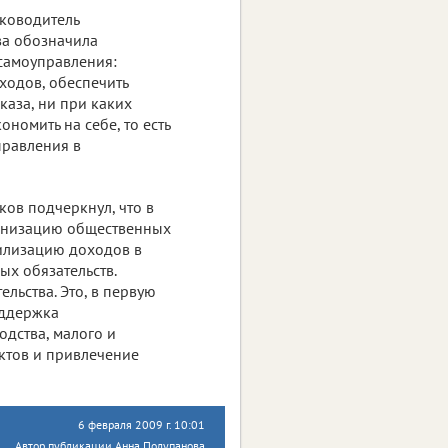
уководитель
а обозначила
самоуправления:
ходов, обеспечить
каза, ни при каких
ономить на себе, то есть
правления в
ков подчеркнул, что в
ганизацию общественных
билизацию доходов в
х обязательств.
льства. Это, в первую
оддержка
дства, малого и
ктов и привлечение
6 февраля 2009 г. 10:01
Автор публикации Анна Полупанова