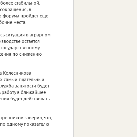
более стабильной.
 сокращения, в
о форума пройдет еще
бочие места.
сь ситуация в аграрном
изводстве остается
 государственному
жения по снижению
га Колесникова
ах самый тщательный
служба занятости будет
ь работу в ближайшее
ения будет действовать
тренников заверил, что,
 по одному показателю