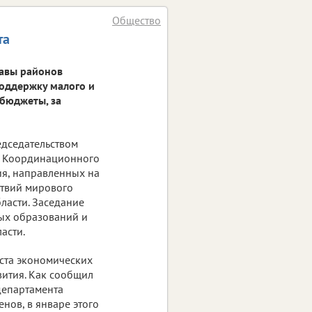
Общество
та
лавы районов
поддержку малого и
 бюджеты, за
едседательством
ие Координационного
ия, направленных на
твий мирового
ласти. Заседание
ых образований и
асти.
оста экономических
вития. Как сообщил
департамента
нов, в январе этого