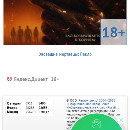
18+
Зловещие мертвецы: Пекло
Яндекс.Директ
© ООО
"Регион центр" 2004 - 2026
Информационное наполнение:
Информационное агентство vRossii.ru
Свидетельство о регистрации СМИ
информационного агентства vRossii.ru
ИА № ФС 77‑35502
выдано РОСКОМНАДЗОРом 04 марта
2009г.
И. О. Главного редактора Нарыков А. Н.