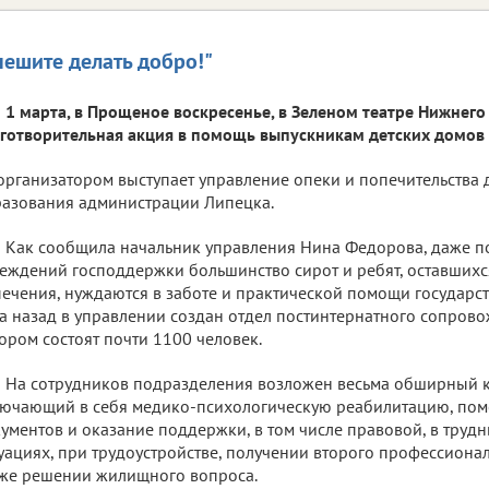
пешите делать добро!"
1 марта, в Прощеное воскресенье, в Зеленом театре Нижнего
готворительная акция в помощь выпускникам детских домов 
организатором выступает управление опеки и попечительства 
азования администрации Липецка.
Как сообщила начальник управления Нина Федорова, даже по
еждений господдержки большинство сирот и ребят, оставшихс
ечения, нуждаются в заботе и практической помощи государств
а назад в управлении создан отдел постинтернатного сопровож
ором состоят почти 1100 человек.
На сотрудников подразделения возложен весьма обширный к
ючающий в себя медико-психологическую реабилитацию, по
ументов и оказание поддержки, в том числе правовой, в тру
уациях, при трудоустройстве, получении второго профессиона
же решении жилищного вопроса.