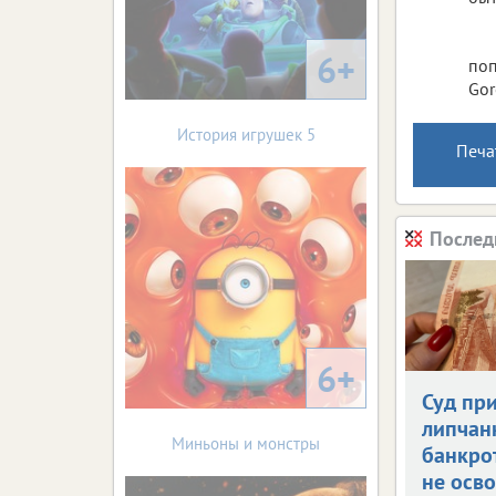
6+
поп
Gor
История игрушек 5
Печа
Послед
6+
Суд пр
липчан
Миньоны и монстры
банкро
не осв