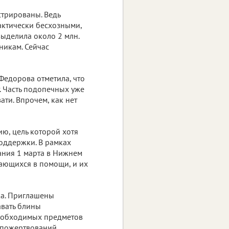
стрированы. Ведь
актически бесхозными,
ыделила около 2 млн.
никам. Сейчас
Федорова отметила, что
. Часть подопечных уже
ати. Впрочем, как нет
ию, цель которой хотя
оддержки. В рамках
ания 1 марта в Нижнем
дающихся в помощи, и их
ка. Приглашены
авать блины
необходимых предметов
 пожертвований.