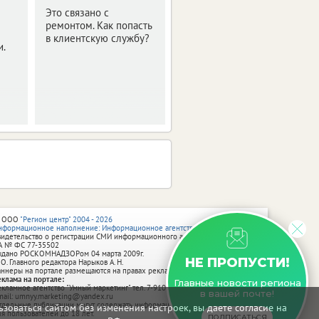
Это связано с
О новом назначении
ремонтом. Как попасть
сообщили в областном
в клиентскую службу?
правительстве.
и.
 ООО
"Регион центр" 2004 - 2026
нформационное наполнение: Информационное агентство vRossii.ru
видетельство о регистрации СМИ информационного агентства vRossii.ru
А № ФС 77‑35502
ыдано РОСКОМНАДЗОРом 04 марта 2009г.
НЕ ПРОПУСТИ!
 О. Главного редактора Нарыков А. Н.
аннеры на портале размещаются на правах рекламы.
еклама на портале:
Главные новости региона
екламное агентство "Умный маркетинг" тел. 7-910-267-70-40,
в вашей почте!
mail: umnyy.marketing@yandex.ru
тдельные публикации могут содержать информацию, не предназначенную
зоваться сайтом без изменения настроек, вы даете согласие на
ля пользователей до 18 лет.
ПОДПИСАТЬСЯ