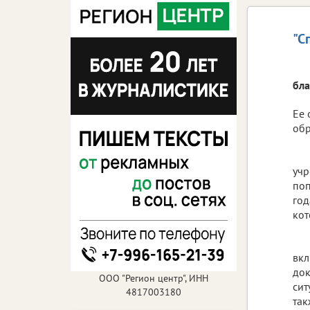
"С
бла
Ее 
обр
учр
поп
год
кот
вкл
док
ООО "Регион центр", ИНН
сит
4817003180
так