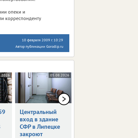
нии опеки и
ли корреспонденту
10 февраля 2009 г. 10:29
Автор публикации Gorodlip.ru
8.2026
05.08.2026
04.08.2026
59
Центральный
«Патриот
вход в здание
Центр48»
З
СФР в Липецке
возглавил
закроют
ветеран СВО