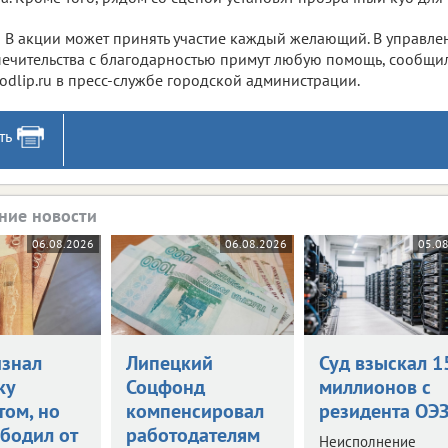
В акции может принять участие каждый желающий. В управле
ечительства с благодарностью примут любую помощь, сообщи
odlip.ru в пресс-службе городской администрации.
ть
ние новости
06.08.2026
06.08.2026
05.0
изнал
Липецкий
Суд взыскал 1
ку
Соцфонд
миллионов с
том, но
компенсировал
резидента ОЭ
ободил от
работодателям
Неисполнение