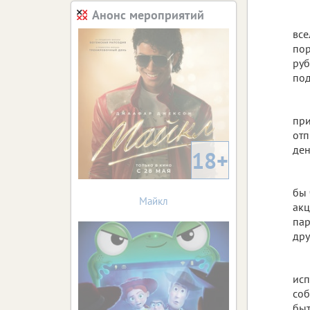
Анонс мероприятий
все
пор
руб
под
при
отп
ден
18+
бы 
Майкл
акц
пар
дру
исп
соб
быт