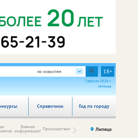
18+
по новостям
7 августа 2026 г.
пятница
онкурсы
Справочник
Гид по городу
Новости
ши
Важная
Происшествия
Здоровье
Липецк
компаний (на
риятия
информация!
правах
рекламы)