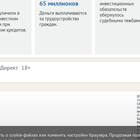
65 миллионов
инвестиционных
обязательств
уличили в
Деньги выплачиваются
обернулось
овестном
за трудоустройство
судебными тяжбам
и при
граждан.
ии кредитов.
.Директ
©
И
С
И
в
И.
Б
Р
Р
e
О
ать о cookie-файлах или изменить настройки браузера. Продолжая поль
д