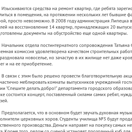
Изыскиваются средства на ремонт квартир, где ребята зареги
литься в помещения, на протяжении нескольких лет бывшие ф
ой, просто невозможно. В 2008 году администрация Липецка в
лей на восстановление 14 квартир, принадлежащих 20 выпуск
готовлены документы на обустройство еще одной квартиры.
Начальник отдела постинтернатного сопровождения Татьяна 
емная комиссия удовлетворена качеством строительных работ
раздновала новоселье, но зачастую в их жилище нет даже кров
ег и на ее приобретение.
В связи с этим было решено провести благотворительную акц
частично меблировать комнаты выпускников учреждений госп
ии "Спешите делать добро!" департамента городского образов
ке состоится концерт, поставленный силами самих ребят, нуж
зей.
Предполагается, что в основном будет звучать духовная музы
олнители церковных хоров. Студенты училища №3 будут прод
ственного производства. Деньги направят на покупку самых 
а. Кроме того, рядом со сценой установят прозрачный куб для