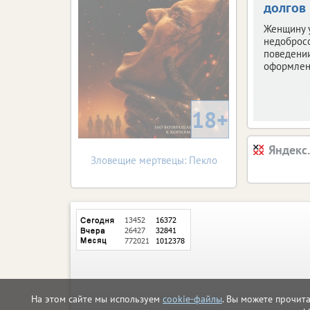
долгов
Женщину 
недоброс
поведени
оформлен
18+
Яндекс
Зловещие мертвецы: Пекло
На этом сайте мы используем
cookie-файлы
. Вы можете прочит