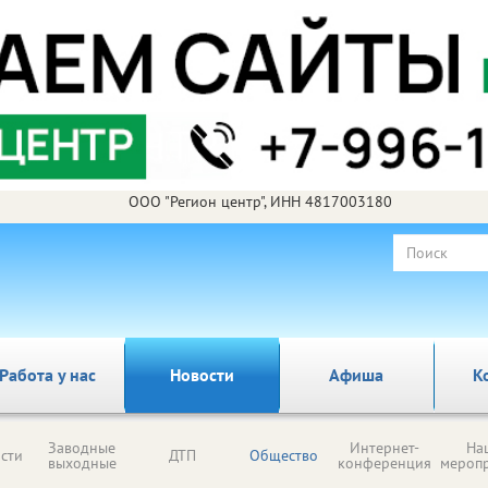
ООО "Регион центр", ИНН 4817003180
Работа у нас
Новости
Афиша
К
Заводные
Интернет-
На
сти
ДТП
Общество
выходные
конференция
мероп