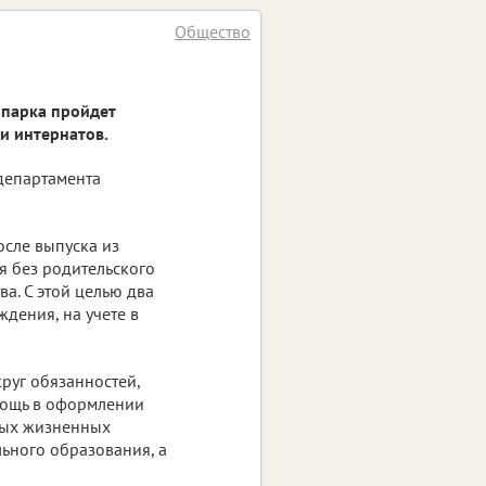
Общество
 парка пройдет
и интернатов.
департамента
сле выпуска из
я без родительского
а. С этой целью два
дения, на учете в
руг обязанностей,
мощь в оформлении
дных жизненных
льного образования, а