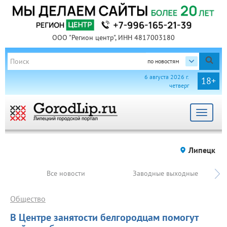
ООО "Регион центр", ИНН 4817003180
по новостям
6 августа 2026 г.
18+
четверг
Toggle
navigat
Липецк
Все новости
Заводные выходные
Общество
В Центре занятости белгородцам помогут