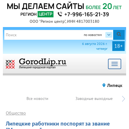
ООО "Регион центр", ИНН 4817003180
по новостям
6 августа 2026 г.
18+
четверг
Toggle
navigat
Липецк
Все новости
Заводные выходные
Общество
Липецкие работники поспорят за звание