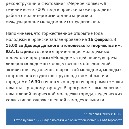
реконструкции и фехтования «Черное копье»». В
течение всего 2009 года в Брянске также продлится
работа с волонтерскими организациями и
международное молодежное сотрудничество.
Напоминаем, что торжественное открытие Года
молодежи в Брянске запланировано на
16 февраля
. В
15.00 во Дворце детского и юношеского творчества им.
Ю.А. Гагарина
состоится презентация молодежных
проектов и программ «Молодежь в действии», встреча
лидеров молодежных общественных объединений,
активистов студсоветов, творческой молодежи, молодых
спортсменов и туристов с руководством области и
города. А в
16.30
начнется концертная программа «Наши
таланты – родному городу». В программе – выступление
талантливой творческой молодежи города, студенческих
коллективов художественной самодеятельности.
11 февраля 2009 г. 10:06
Автор публикации Отдел по связям с общественностью и СМИ Горсовета