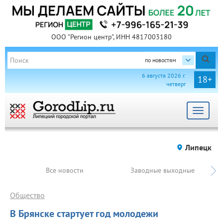
ООО "Регион центр", ИНН 4817003180
по новостям
6 августа 2026 г.
18+
четверг
Toggle
navigat
Липецк
Все новости
Заводные выходные
Общество
В Брянске стартует год молодежи