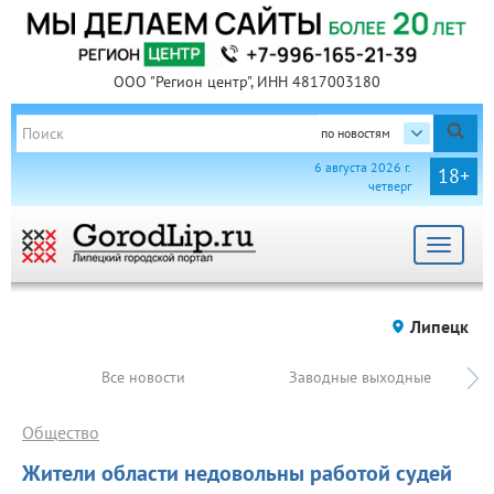
ООО "Регион центр", ИНН 4817003180
по новостям
6 августа 2026 г.
18+
четверг
Toggle
navigat
Липецк
Все новости
Заводные выходные
Общество
Жители области недовольны работой судей