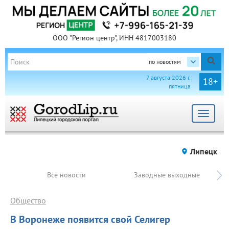
ООО "Регион центр", ИНН 4817003180
по новостям
7 августа 2026 г.
18+
пятница
Toggle
navigat
Липецк
Все новости
Заводные выходные
Общество
В Воронеже появится свой Селигер