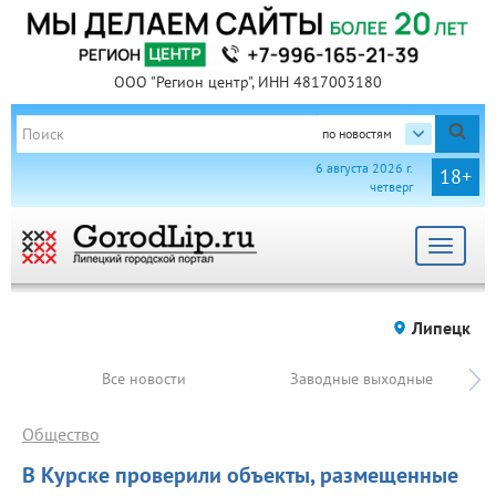
ООО "Регион центр", ИНН 4817003180
по новостям
6 августа 2026 г.
18+
четверг
Toggle
navigat
Липецк
Все новости
Заводные выходные
Общество
В Курске проверили объекты, размещенные