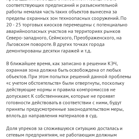
соответствующих предписаний и разъяснительной
работы немалая часть таких объектов вынесена за
пределы охранных зон техноопасных сооружений. По
20 - 25 торговых киосков перемещены с потенциально
аварийноопасных участков на территориях рынков
Северо-западного, Сеймского, Преображенского, на
Льговском повороте. В других точках города
демонтированы десятки гаражей и т.д.
В ближайшее время, как записано в решении КЭЧ,
охранная зона должна быть освобождена от любых
объектов. При этом попытки решений данной проблемы
«с учетом обстоятельств» были отвергнуты, поскольку
действующие нормы и правила компромиссов не
допускают. К собственникам, которые не проявят
готовности действовать в соответствии с ними, будут
приняты предусмотренные законодательством меры,
вплоть до направления материалов в суд.
Доля упреков за сложившуюся ситуацию досталась и
сетевым предприятиям, не работающим должным