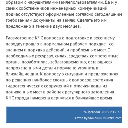
образом с нарушителями-землепользователями. Да и у
самих собственников инженерных коммуникаций
подчас отсутствуют оформленные согласно сегодняшним
требованиям документы на землю. Сделать это им
предложено в течение двух месяцев.
Рассмотрение КЧС вопроса о подготовке к весеннему
паводку прошло в нормальном рабочем порядке - со
знанием и порядка действий, и проблемных мест. О
необходимых ресурсах, силах, средствах компетентные
органы позаботились заблаговременно, остающиеся
непроясненными детали поручено уточнить в
ближайшие дни. К вопросу о ситуации и предложениях
по решению наиболее сложных вопросов состояния
гидротехнических сооружений и откачки воды из
пониженных мест в районах регулярного затопления
КЧС города намерена вернуться в ближайшее время.
26 февраля 2009 г. 17:36
Автор публикации vKurske.com