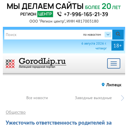
ООО "Регион центр", ИНН 4817003180
по новостям
6 августа 2026 г.
18+
четверг
Toggle
navigat
Липецк
Все новости
Заводные выходные
Общество
Ужесточить ответственность родителей за