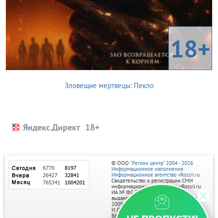
18+
Зловещие мертвецы: Пекло
Яндекс.Директ
© ООО
"Регион центр" 2004 - 2026
Информационное наполнение:
Информационное агентство vRossii.ru
Свидетельство о регистрации СМИ
информационного агентства vRossii.ru
ИА № ФС 77‑35502
выдано РОСКОМНАДЗОРом 04 марта
2009г.
И. О. Главного редактора Нарыков А. Н.
Баннеры на портале размещаются на