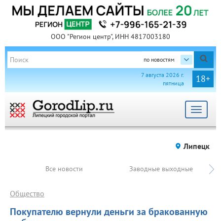
ООО "Регион центр", ИНН 4817003180
по новостям
7 августа 2026 г.
18+
пятница
Toggle
navigat
Липецк
Все новости
Заводные выходные
Общество
Покупателю вернули деньги за бракованную