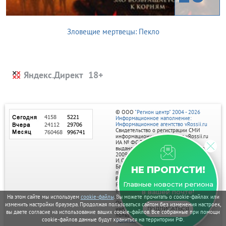
Зловещие мертвецы: Пекло
Яндекс.Директ
© ООО
"Регион центр" 2004 - 2026
Информационное наполнение:
Информационное агентство vRossii.ru
Свидетельство о регистрации СМИ
информационного агентства vRossii.ru
ИА № ФС 77‑35502
выдано РОСКОМНАДЗОРом 04 марта
2009г.
И. О. Главного редактора Нарыков А. Н.
Баннеры на портале размещаются на
НЕ ПРОПУСТИ!
правах рекламы.
Реклама на портале:
Главные новости региона
Рекламное агентство "Умный маркетинг"
тел. 7-910-267-70-40,
в вашей почте!
email: umnyy.marketing@yandex.ru
На этом сайте мы используем
cookie-файлы
. Вы можете прочитать о cookie-файлах или
Отдельные публикации могут содержать
изменить настройки браузера. Продолжая пользоваться сайтом без изменения настроек,
информацию, не предназначенную для
ПОДПИСАТЬСЯ
вы даете согласие на использование ваших cookie-файлов. Все собранные при помощи
пользователей до 18 лет.
cookie-файлов данные будут храниться на территории РФ.
Политика в отношении обработки