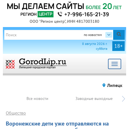
ООО "Регион центр", ИНН 4817003180
по новостям
8 августа 2026 г.
18+
суббота
Toggle
navigat
Липецк
Все новости
Заводные выходные
Общество
Воронежские дети уже отправляются на