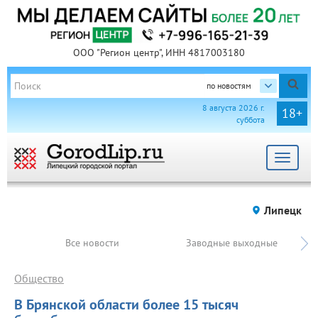
ООО "Регион центр", ИНН 4817003180
по новостям
8 августа 2026 г.
18+
суббота
Toggle
navigat
Липецк
Все новости
Заводные выходные
Общество
В Брянской области более 15 тысяч