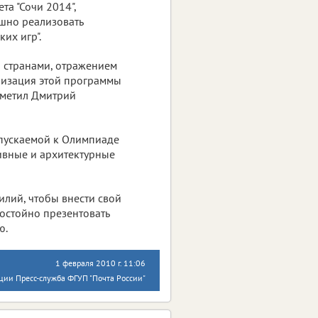
та "Сочи 2014",
шно реализовать
их игр".
 странами, отражением
лизация этой программы
отметил Дмитрий
пускаемой к Олимпиаде
тивные и архитектурные
илий, чтобы внести свой
остойно презентовать
ю.
1 февраля 2010 г. 11:06
ции Пресс-служба ФГУП "Почта России"