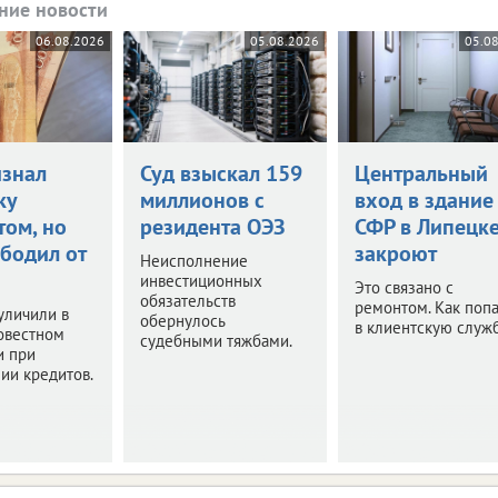
ние новости
06.08.2026
05.08.2026
05.0
изнал
Суд взыскал 159
Центральный
ку
миллионов с
вход в здание
том, но
резидента ОЭЗ
СФР в Липецк
ободил от
закроют
Неисполнение
инвестиционных
Это связано с
обязательств
ремонтом. Как попа
уличили в
обернулось
в клиентскую служ
овестном
судебными тяжбами.
и при
ии кредитов.