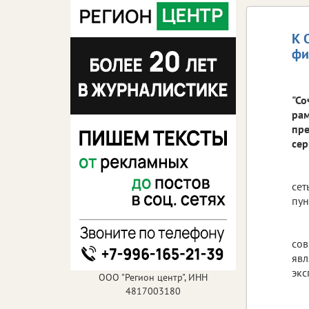
К 
фи
"Со
рам
пре
сер
сет
пун
сов
явл
экс
ООО "Регион центр", ИНН
4817003180