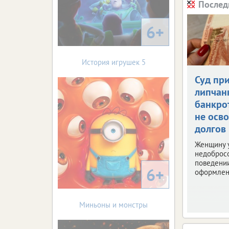
Послед
6+
История игрушек 5
Суд пр
липчан
банкро
не осв
долгов
Женщину 
недоброс
поведени
6+
оформлен
Миньоны и монстры