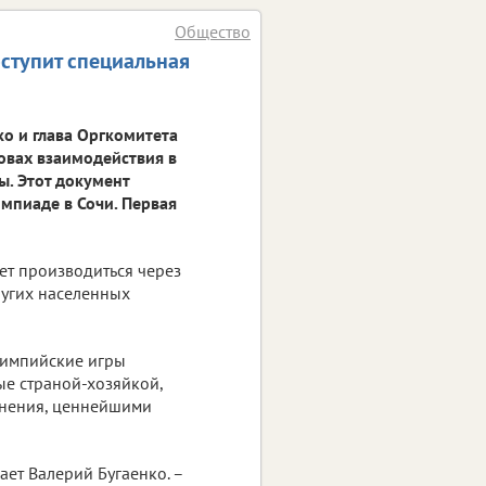
Общество
оступит специальная
ко и глава Оргкомитета
овах взаимодействия в
. Этот документ
мпиаде в Сочи. Первая
ет производиться через
других населенных
лимпийские игры
ые страной-хозяйкой,
мнения, ценнейшими
ает Валерий Бугаенко. –