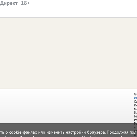
.Директ
©
И
С
И
в
И.
Б
Р
Р
e
О
ать о cookie-файлах или изменить настройки браузера. Продолжая поль
д