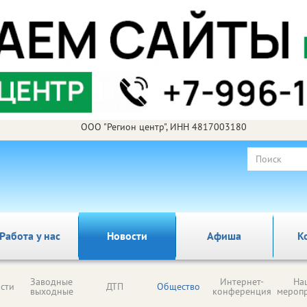
ООО "Регион центр", ИНН 4817003180
Работа у нас
Новости
Афиша
К
Заводные
Интернет-
На
сти
ДТП
Общество
выходные
конференция
мероп