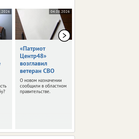
8.2026
04.08.2026
04.08.2026
«Патриот
Липчане
Центр48»
выиграли
е
возглавил
«Большую
ветеран СВО
перемену»
О новом назначении
И теперь отправятся в
сть
сообщили в областном
путешествие по
бу?
правительстве.
стране.