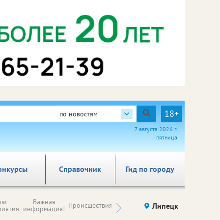
18+
по новостям
7 августа 2026 г.
пятница
онкурсы
Справочник
Гид по городу
Новости
ши
Важная
Происшествия
Здоровье
Липецк
компаний (на
риятия
информация!
правах
рекламы)