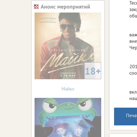
Тес
Анонс мероприятий
зак
обш
важ
вне
Че
201
18+
соо
Майкл
вкл
наш
Печа