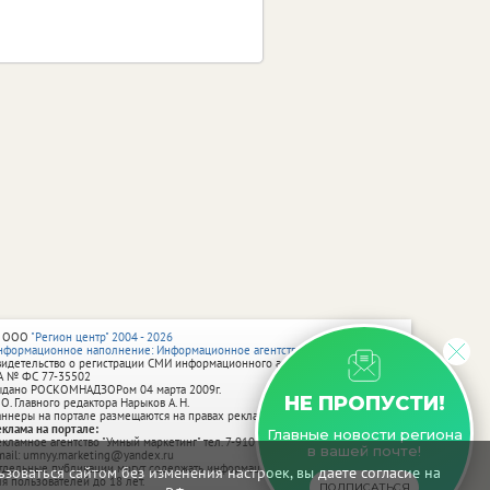
 ООО
"Регион центр" 2004 - 2026
нформационное наполнение: Информационное агентство vRossii.ru
видетельство о регистрации СМИ информационного агентства vRossii.ru
А № ФС 77‑35502
ыдано РОСКОМНАДЗОРом 04 марта 2009г.
НЕ ПРОПУСТИ!
 О. Главного редактора Нарыков А. Н.
аннеры на портале размещаются на правах рекламы.
еклама на портале:
Главные новости региона
екламное агентство "Умный маркетинг" тел. 7-910-267-70-40,
в вашей почте!
mail: umnyy.marketing@yandex.ru
тдельные публикации могут содержать информацию, не предназначенную
зоваться сайтом без изменения настроек, вы даете согласие на
ля пользователей до 18 лет.
ПОДПИСАТЬСЯ