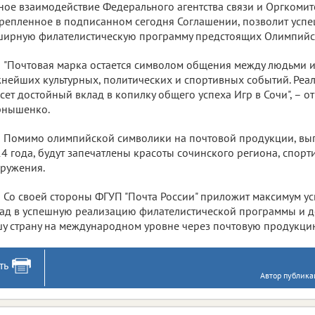
ное взаимодействие Федерального агентства связи и Оргкомите
репленное в подписанном сегодня Соглашении, позволит успе
ирную филателистическую программу предстоящих Олимпийск
"Почтовая марка остается символом общения между людьми и
нейших культурных, политических и спортивных событий. Реа
сет достойный вклад в копилку общего успеха Игр в Сочи", – 
рнышенко.
Помимо олимпийской символики на почтовой продукции, вы
4 года, будут запечатлены красоты сочинского региона, спор
ружения.
Со своей стороны ФГУП "Почта России" приложит максимум ус
ад в успешную реализацию филателистической программы и д
у страну на международном уровне через почтовую продукци
ть
Автор публика