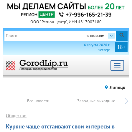
ООО "Регион центр", ИНН 4817003180
по новостям
6 августа 2026 г.
18+
четверг
Toggle
navigat
Липецк
Все новости
Заводные выходные
Общество
Куряне чаще отстаивают свои интересы в