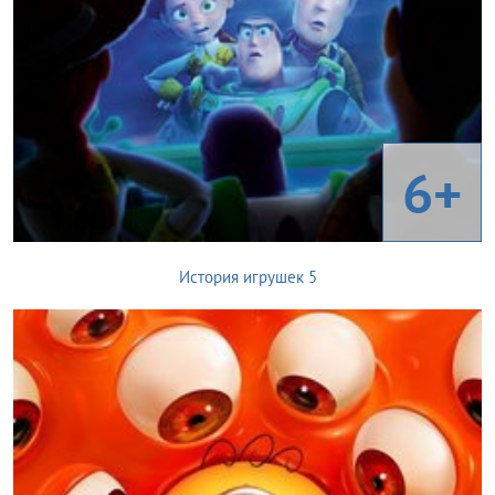
6+
История игрушек 5