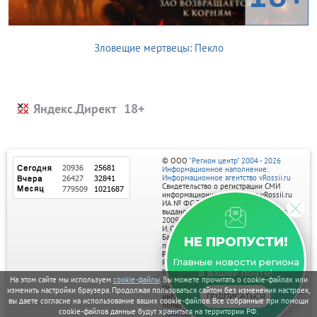
Зловещие мертвецы: Пекло
Яндекс.Директ
© ООО
"Регион центр" 2004 - 2026
Информационное наполнение:
Информационное агентство vRossii.ru
Свидетельство о регистрации СМИ
информационного агентства vRossii.ru
ИА № ФС 77‑35502
выдано РОСКОМНАДЗОРом 04 марта
2009г.
И. О. Главного редактора Нарыков А. Н.
Баннеры на портале размещаются на
НЕ ПРОПУСТИ!
правах рекламы.
Реклама на портале:
Главные новости региона
Рекламное агентство "Умный маркетинг"
тел. 7-910-267-70-40,
в вашей почте!
email: umnyy.marketing@yandex.ru
На этом сайте мы используем
cookie-файлы
. Вы можете прочитать о cookie-файлах или
Отдельные публикации могут содержать
изменить настройки браузера. Продолжая пользоваться сайтом без изменения настроек,
информацию, не предназначенную для
ПОДПИСАТЬСЯ
вы даете согласие на использование ваших cookie-файлов. Все собранные при помощи
пользователей до 18 лет.
cookie-файлов данные будут храниться на территории РФ.
Политика в отношении обработки