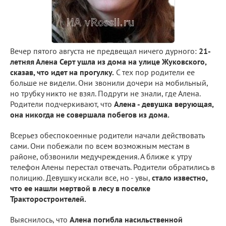
Вечер пятого августа не предвещал ничего дурного:
21-
летняя Алена Серт ушла из дома на улице Жуковского,
сказав, что идет на прогулку.
С тех пор родители ее
больше не видели. Они звонили дочери на мобильный,
но трубку никто не взял. Подруги не знали, где Алена.
Родители подчеркивают, что
Алена - девушка верующая,
она никогда не совершала побегов из дома.
Всерьез обеспокоенные родители начали действовать
сами. Они побежали по всем возможным местам в
районе, обзвонили медучреждения. А ближе к утру
телефон Алены перестал отвечать. Родители обратились в
полицию. Девушку искали все, но - увы,
стало известно,
что ее нашли мертвой в лесу в поселке
Тракторостроителей.
Выяснилось, что
Алена погибла насильственной