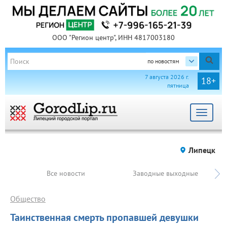
ООО "Регион центр", ИНН 4817003180
по новостям
7 августа 2026 г.
18+
пятница
Toggle
navigat
Липецк
Все новости
Заводные выходные
Общество
Таинственная смерть пропавшей девушки