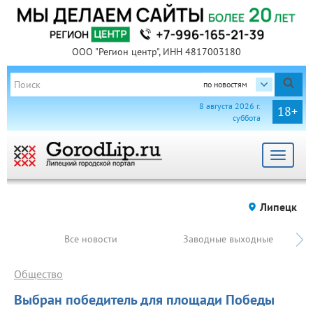
ООО "Регион центр", ИНН 4817003180
по новостям
8 августа 2026 г.
18+
суббота
Toggle
navigat
Липецк
Все новости
Заводные выходные
Общество
Выбран победитель для площади Победы