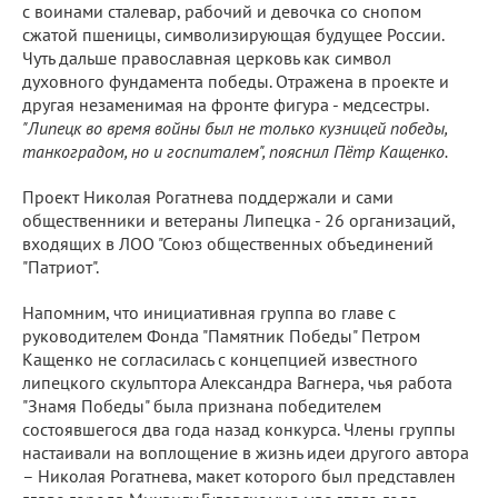
с воинами сталевар, рабочий и девочка со снопом
сжатой пшеницы, символизирующая будущее России.
Чуть дальше православная церковь как символ
духовного фундамента победы. Отражена в проекте и
другая незаменимая на фронте фигура - медсестры.
"Липецк во время войны был не только кузницей победы,
танкоградом, но и госпиталем", пояснил Пётр Кащенко.
Проект Николая Рогатнева поддержали и сами
общественники и ветераны Липецка - 26 организаций,
входящих в ЛОО "Союз общественных объединений
"Патриот".
Напомним, что инициативная группа во главе с
руководителем Фонда "Памятник Победы" Петром
Кащенко не согласилась с концепцией известного
липецкого скульптора Александра Вагнера, чья работа
"Знамя Победы" была признана победителем
состоявшегося два года назад конкурса. Члены группы
настаивали на воплощение в жизнь идеи другого автора
– Николая Рогатнева, макет которого был представлен