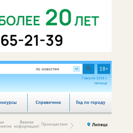
18+
по новостям
7 августа 2026 г.
пятница
онкурсы
Справочник
Гид по городу
Новости
ши
Важная
Происшествия
Здоровье
Липецк
компаний (на
риятия
информация!
правах
рекламы)