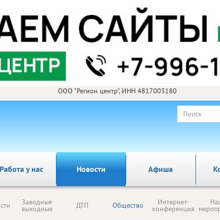
ООО "Регион центр", ИНН 4817003180
Работа у нас
Новости
Афиша
К
Заводные
Интернет-
На
сти
ДТП
Общество
выходные
конференция
мероп