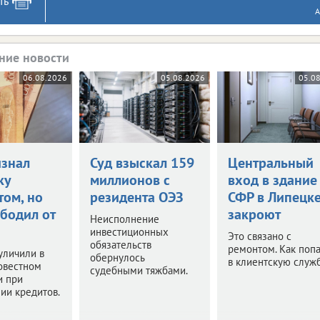
ть
А
ние новости
06.08.2026
05.08.2026
05.0
изнал
Суд взыскал 159
Центральный
ку
миллионов с
вход в здание
том, но
резидента ОЭЗ
СФР в Липецк
ободил от
закроют
Неисполнение
инвестиционных
Это связано с
обязательств
ремонтом. Как попа
уличили в
обернулось
в клиентскую служ
овестном
судебными тяжбами.
и при
ии кредитов.