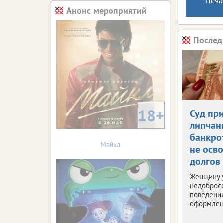
Печа
Анонс мероприятий
Послед
18+
Суд пр
липчан
банкро
Майкл
не осв
долгов
Женщину 
недоброс
поведени
оформлен