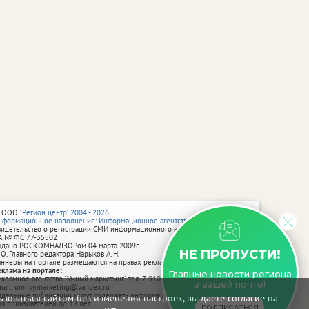
 ООО
"Регион центр" 2004 - 2026
нформационное наполнение: Информационное агентство vRossii.ru
видетельство о регистрации СМИ информационного агентства vRossii.ru
А № ФС 77‑35502
ыдано РОСКОМНАДЗОРом 04 марта 2009г.
НЕ ПРОПУСТИ!
 О. Главного редактора Нарыков А. Н.
аннеры на портале размещаются на правах рекламы.
еклама на портале:
Главные новости региона
екламное агентство "Умный маркетинг" тел. 7-910-267-70-40,
в вашей почте!
mail: umnyy.marketing@yandex.ru
тдельные публикации могут содержать информацию, не предназначенную
зоваться сайтом без изменения настроек, вы даете согласие на
ля пользователей до 18 лет.
ПОДПИСАТЬСЯ