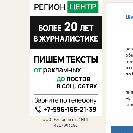
Ша
вер
обы
при
окт
по 
лип
Неп
это
ООО "Регион центр", ИНН
4817003180