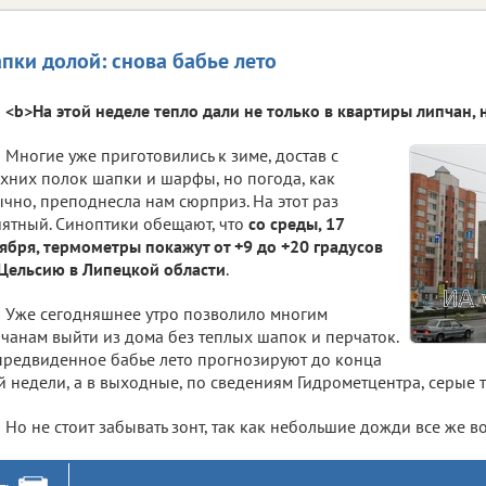
пки долой: снова бабье лето
<b>На этой неделе тепло дали не только в квартиры липчан, н
Многие уже приготовились к зиме, достав с
хних полок шапки и шарфы, но погода, как
чно, преподнесла нам сюрприз. На этот раз
ятный. Синоптики обещают, что
со среды, 17
ября, термометры покажут от +9 до +20 градусов
Цельсию в Липецкой области
.
Уже сегодняшнее утро позволило многим
чанам выйти из дома без теплых шапок и перчаток.
редвиденное бабье лето прогнозируют до конца
й недели, а в выходные, по сведениям Гидрометцентра, серые т
Но не стоит забывать зонт, так как небольшие дожди все же 