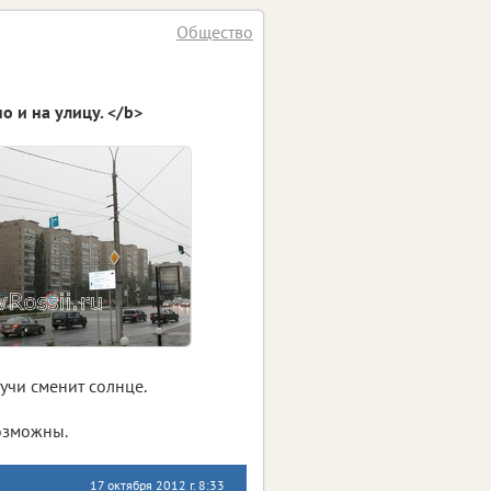
Общество
о и на улицу. </b>
учи сменит солнце.
возможны.
17 октября 2012 г. 8:33