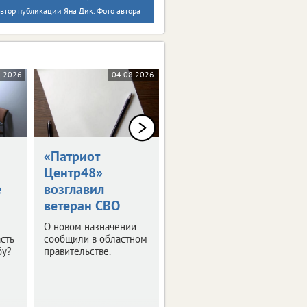
втор публикации Яна Дик. Фото автора
8.2026
04.08.2026
04.08.2026
«Патриот
Липчане
Центр48»
выиграли
е
возглавил
«Большую
ветеран СВО
перемену»
О новом назначении
И теперь отправятся в
сть
сообщили в областном
путешествие по
бу?
правительстве.
стране.