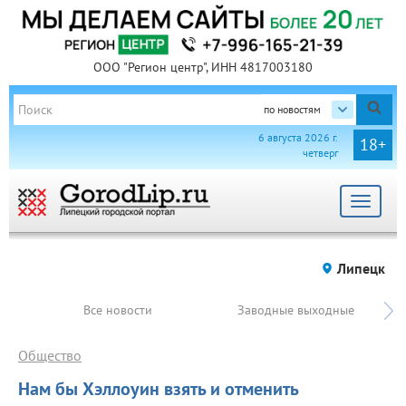
ООО "Регион центр", ИНН 4817003180
по новостям
6 августа 2026 г.
18+
четверг
Toggle
navigat
Липецк
Все новости
Заводные выходные
Общество
Нам бы Хэллоуин взять и отменить