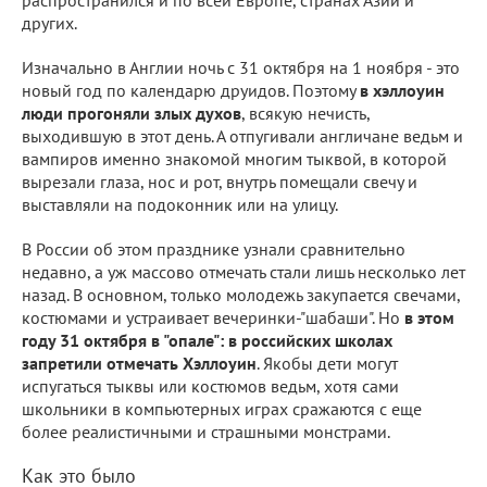
других.
Изначально в Англии ночь с 31 октября на 1 ноября - это
новый год по календарю друидов. Поэтому
в хэллоуин
люди прогоняли злых духов
, всякую нечисть,
выходившую в этот день. А отпугивали англичане ведьм и
вампиров именно знакомой многим тыквой, в которой
вырезали глаза, нос и рот, внутрь помещали свечу и
выставляли на подоконник или на улицу.
В России об этом празднике узнали сравнительно
недавно, а уж массово отмечать стали лишь несколько лет
назад. В основном, только молодежь закупается свечами,
костюмами и устраивает вечеринки-"шабаши". Но
в этом
году 31 октября в "опале": в российских школах
запретили отмечать Хэллоуин
. Якобы дети могут
испугаться тыквы или костюмов ведьм, хотя сами
школьники в компьютерных играх сражаются с еще
более реалистичными и страшными монстрами.
Как это было