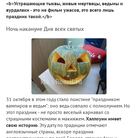
<b>Устрашающие тыквы, живые мертвецы, ведьмы и
вурдалаки - это не фильм ужасов, это всего лишь
праздник такой.</b>
Ночь накануне Дня всех святых
31 октября в этом году стало поистине "праздником
вампиров и ведьм": оно ведь совпало с полнолунием. Но
этот праздник - не просто веселый карнавал со
страшными костюмами и макияжем.
Хэллоуин имеет
свою историю
. Эту дату по традиции отмечают
англоязычные страны, вскоре праздник
распространился и по всей Европе, странах Азии и