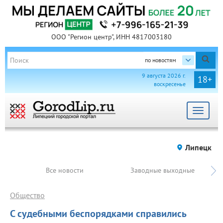
ООО "Регион центр", ИНН 4817003180
по новостям
9 августа 2026 г.
18+
воскресенье
Toggle
navigat
Липецк
Все новости
Заводные выходные
Общество
С судебными беспорядками справились