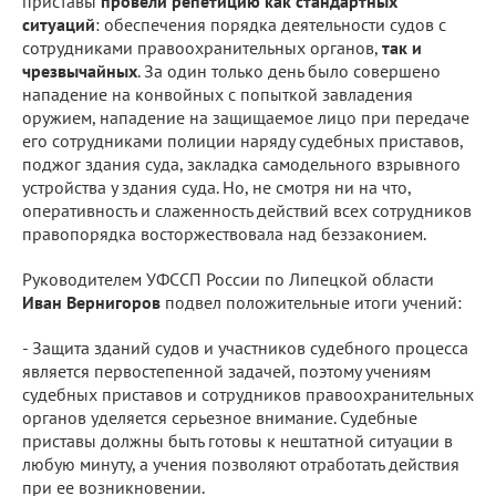
приставы
провели репетицию как стандартных
ситуаций
: обеспечения порядка деятельности судов с
сотрудниками правоохранительных органов,
так и
чрезвычайных
. За один только день было совершено
нападение на конвойных с попыткой завладения
оружием, нападение на защищаемое лицо при передаче
его сотрудниками полиции наряду судебных приставов,
поджог здания суда, закладка самодельного взрывного
устройства у здания суда. Но, не смотря ни на что,
оперативность и слаженность действий всех сотрудников
правопорядка восторжествовала над беззаконием.
Руководителем УФССП России по Липецкой области
Иван Вернигоров
подвел положительные итоги учений:
- Защита зданий судов и участников судебного процесса
является первостепенной задачей, поэтому учениям
судебных приставов и сотрудников правоохранительных
органов уделяется серьезное внимание. Судебные
приставы должны быть готовы к нештатной ситуации в
любую минуту, а учения позволяют отработать действия
при ее возникновении.