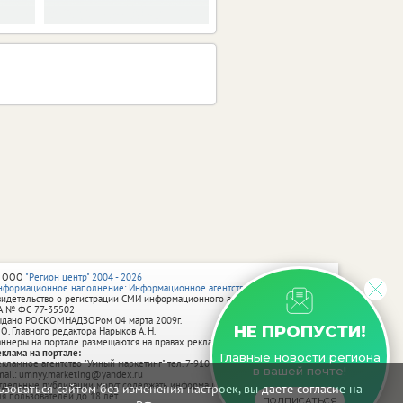
 ООО
"Регион центр" 2004 - 2026
нформационное наполнение: Информационное агентство vRossii.ru
видетельство о регистрации СМИ информационного агентства vRossii.ru
А № ФС 77‑35502
ыдано РОСКОМНАДЗОРом 04 марта 2009г.
НЕ ПРОПУСТИ!
 О. Главного редактора Нарыков А. Н.
аннеры на портале размещаются на правах рекламы.
еклама на портале:
Главные новости региона
екламное агентство "Умный маркетинг" тел. 7-910-267-70-40,
в вашей почте!
mail: umnyy.marketing@yandex.ru
тдельные публикации могут содержать информацию, не предназначенную
зоваться сайтом без изменения настроек, вы даете согласие на
ля пользователей до 18 лет.
ПОДПИСАТЬСЯ