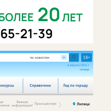
18+
по новостям
6 августа 2026 г.
четверг
онкурсы
Справочник
Гид по городу
Новости
ши
Важная
Происшествия
Здоровье
Липецк
компаний (на
риятия
информация!
правах
рекламы)