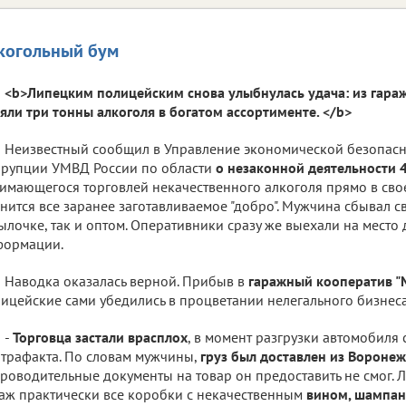
когольный бум
<b>Липецким полицейским снова улыбнулась удача: из гар
яли три тонны алкоголя в богатом ассортименте. </b>
Неизвестный сообщил в Управление экономической безопасн
рупции УМВД России по области
о незаконной деятельности 4
имающегося торговлей некачественного алкоголя прямо в свое
нится все заранее заготавливаемое "добро". Мужчина сбывал с
ылочке, так и оптом. Оперативники сразу же выехали на место
формации.
Наводка оказалась верной. Прибыв в
гаражный кооператив "
ицейские сами убедились в процветании нелегального бизнес
-
Торговца застали врасплох
, в момент разгрузки автомобиля
трафакта. По словам мужчины,
груз был доставлен из Вороне
роводительные документы на товар он предоставить не смог. Л
аж практически все коробки с некачественным
вином, шампан