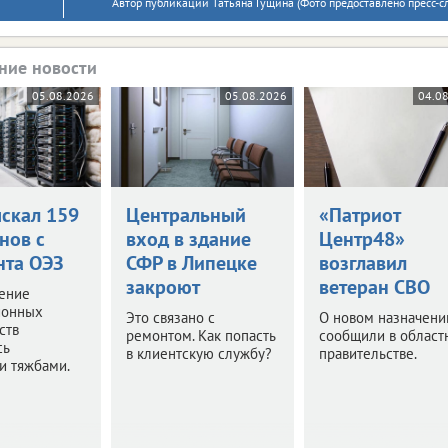
Автор публикации Татьяна Гущина (Фото предоставлено пресс-
ние новости
05.08.2026
05.08.2026
04.0
ыскал 159
Центральный
«Патриот
нов с
вход в здание
Центр48»
нта ОЭЗ
СФР в Липецке
возглавил
закроют
ветеран СВО
ение
ионных
Это связано с
О новом назначени
ств
ремонтом. Как попасть
сообщили в област
сь
в клиентскую службу?
правительстве.
и тяжбами.