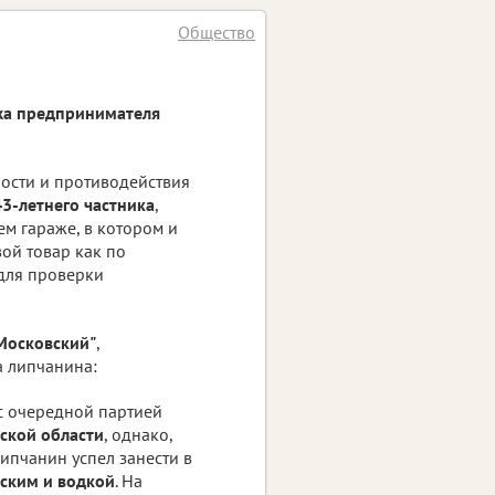
Общество
ажа предпринимателя
ости и противодействия
3-летнего частника
,
м гараже, в котором и
вой товар как по
 для проверки
Московский"
,
а липчанина:
 с очередной партией
жской области
, однако,
ипчанин успел занести в
ским и водкой
. На