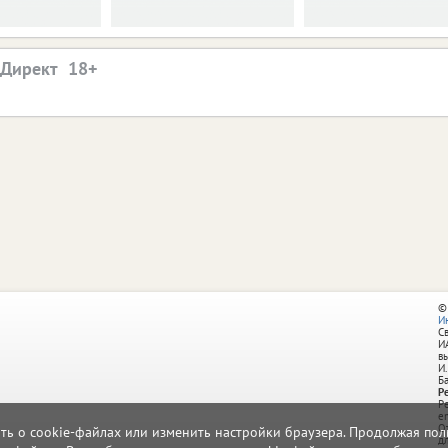
.Директ
©
И
С
И
в
И.
Б
Р
Р
e
О
ать о cookie-файлах или изменить настройки браузера. Продолжая поль
д