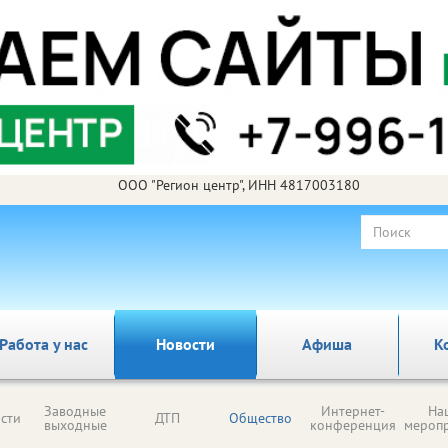
ООО "Регион центр", ИНН 4817003180
Работа у нас
Новости
Афиша
К
Заводные
Интернет-
На
сти
ДТП
Общество
выходные
конференция
мероп