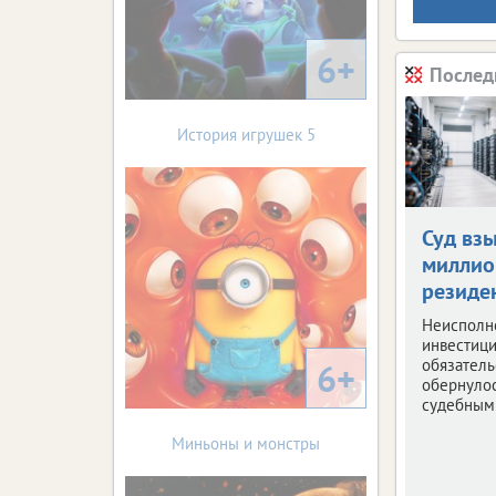
6+
Послед
История игрушек 5
Суд вз
миллио
резиде
Неисполн
инвестиц
обязатель
6+
обернуло
судебным
Миньоны и монстры