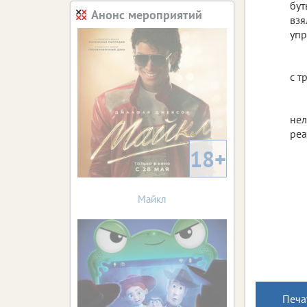
бу
Анонс мероприятий
взя
упр
с т
нел
реа
18+
Майкл
Печа