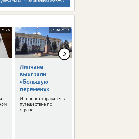
службой УМВД РФ по Липецкой области)
8.2026
04.08.2026
04.08.2026
Липчане
Пенсии
выиграли
работающих
«Большую
липчан выросли
перемену»
с 1 августа
и
И теперь отправятся в
Перерасчет затронул
ном
путешествие по
более 76 тысяч
стране.
человек.