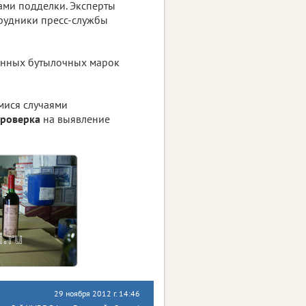
ами подделки. Эксперты
трудники пресс-службы
женных бутылочных марок
мися случаями
проверка
на выявление
29 ноября 2012 г. 14:46