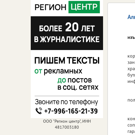
Ал
изъ
кор
зан
хра
бут
ин
пол
кон
ООО "Регион центр", ИНН
соп
4817003180
гар