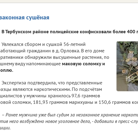
законная сушёная
В Тербунском районе полицейские конфисковали более 400 
Увлекался сбором и сушкой 56-летний
аботающий гражданин в д. Орловка. В его доме
ративники обнаружили высушенные растения, по
ешнему виду напоминающие
маковую соломку и
ноплю.
Экспертиза подтвердила, что представленные
азцы являются наркотическими. По подсчётам
циалистов у мужчины хранилось 97,6 граммов
овой соломки, 181,93 граммов марихуаны и 150,6 граммов ко
– Ранее мужчина уже был судим за незаконное хранение наркоти
тив него возбуждено новое уголовное дело, - добавили в пресс-с
иции.