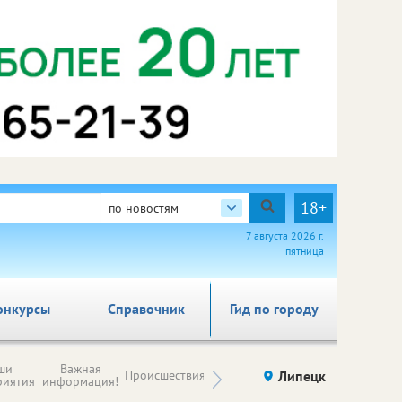
18+
по новостям
7 августа 2026 г.
пятница
онкурсы
Справочник
Гид по городу
Новости
ши
Важная
Происшествия
Здоровье
Липецк
компаний (на
риятия
информация!
правах
рекламы)