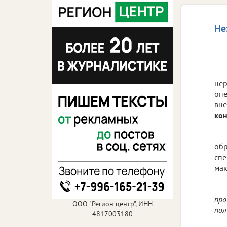
Не
нер
опе
вн
ко
обр
спе
мак
про
ООО "Регион центр", ИНН
пол
4817003180