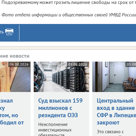
Подозреваемому может грозить лишение свободы на срок от тр
Фото отдела информации и общественных связей УМВД России
ть
ние новости
06.08.2026
05.08.2026
05.0
изнал
Суд взыскал 159
Центральный
ку
миллионов с
вход в здание
том, но
резидента ОЭЗ
СФР в Липецк
ободил от
закроют
Неисполнение
инвестиционных
Это связано с
обязательств