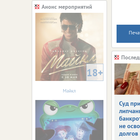
Анонс мероприятий
Печа
Послед
18+
Майкл
Суд пр
липчан
банкро
не осв
долгов