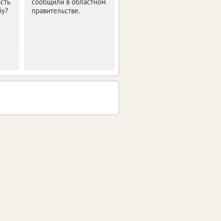
сть
сообщили в областном
путешествие по
бу?
правительстве.
стране.