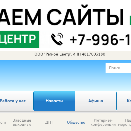
ООО "Регион центр", ИНН 4817003180
Работа у нас
Новости
Афиша
К
Заводные
Интернет-
На
сти
ДТП
Общество
выходные
конференция
мероп