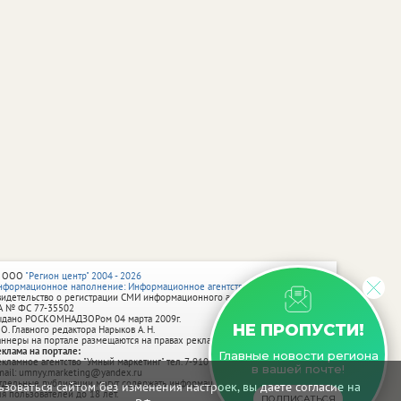
 ООО
"Регион центр" 2004 - 2026
нформационное наполнение: Информационное агентство vRossii.ru
видетельство о регистрации СМИ информационного агентства vRossii.ru
А № ФС 77‑35502
ыдано РОСКОМНАДЗОРом 04 марта 2009г.
НЕ ПРОПУСТИ!
 О. Главного редактора Нарыков А. Н.
аннеры на портале размещаются на правах рекламы.
еклама на портале:
Главные новости региона
екламное агентство "Умный маркетинг" тел. 7-910-267-70-40,
в вашей почте!
mail: umnyy.marketing@yandex.ru
тдельные публикации могут содержать информацию, не предназначенную
зоваться сайтом без изменения настроек, вы даете согласие на
ля пользователей до 18 лет.
ПОДПИСАТЬСЯ