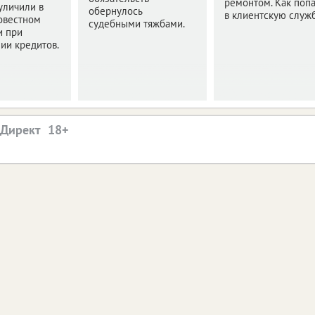
ремонтом. Как попа
уличили в
обернулось
в клиентскую служ
овестном
судебными тяжбами.
и при
ии кредитов.
.Директ