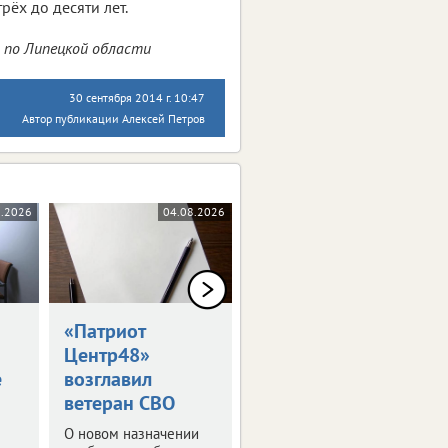
ёх до десяти лет.
 по Липецкой области
30 сентября 2014 г. 10:47
Автор публикации Алексей Петров
8.2026
04.08.2026
04.08.2026
«Патриот
Липчане
Центр48»
выиграли
е
возглавил
«Большую
ветеран СВО
перемену»
О новом назначении
И теперь отправятся в