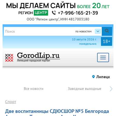
ООО "Регион центр", ИНН 4817003180
по новостям
10 августа 2026 г.
18+
понедельник
Toggle
navigat
Липецк
Все новости
Заводные выходные
Спорт
Две воспитанницы СДЮСШОР №5 Белгорода